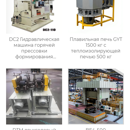
DC2 Гидравлическая
Плавильная печь GYT
машина горячей
1500 кг с
прессовки
теплоизолирующей
формирования
печью 500 кг
штамповка машина
для латунного клапана