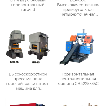
DTM двухголовый
BE4-500
горизонтальный
Высококачественная
тягач-3
прямоугольная
четырехточечная
пресс-машина для
штамповки металла
Высокоскоростной
Горизонтальная
пресс машина
ленточнопильная
горячей ковки штамп
машина GB4225×35C
машина для
металлических
деталей