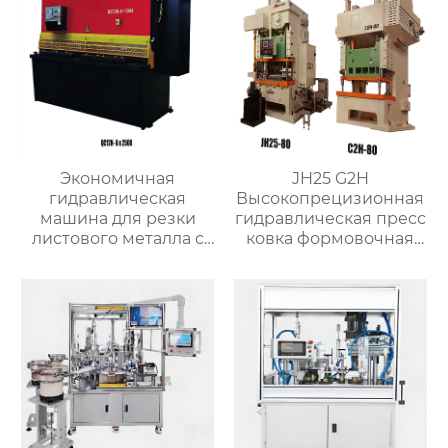
Экономичная
JH25 G2H
гидравлическая
Высокопрецизионная
машина для резки
гидравлическая пресс
листового металла с
ковка формовочная
чпу QC12K
машина для
изготовления
клапанов