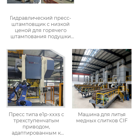
Гидравлический пресс-
штамповщик с низкой
ценой для горячего
штампования подушки
для автомобильной
металлообрабатывающей
промышленности
Пресс типа e1p-xxxs с
Машина для литья
трехступенчатым
медных слитков CIF
приводом,
адаптированным к