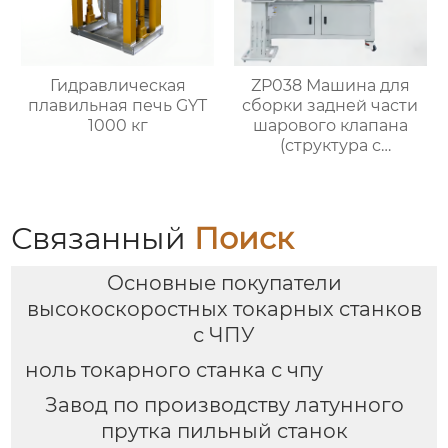
Гидравлическая
ZP038 Машина для
плавильная печь GYT
сборки задней части
1000 кг
шарового клапана
(структура с
втулочным
прижимным
колпаком)
Связанный
Поиск
Основные покупатели
высокоскоростных токарных станков
с ЧПУ
ноль токарного станка с чпу
Завод по производству латунного
прутка пильный станок