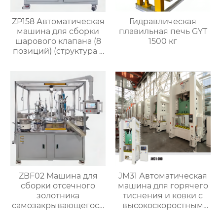
ZP158 Автоматическая
Гидравлическая
машина для сборки
плавильная печь GYT
шарового клапана (8
1500 кг
позиций) (структура с
O-кольцом)
ZBF02 Машина для
JM31 Автоматическая
сборки отсечного
машина для горячего
золотника
тиснения и ковки с
самозакрывающегося
высокоскоростным
клапана
штампованием для