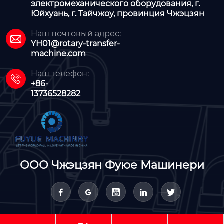
электромеханического оборудования, г.
Юйхуань, г. Тайчжоу, провинция Чжэцзян
Наш почтовый адрес:

YH01@rotary-transfer-
machine.com
Наш телефон:

+86-
13736528282
ООО Чжэцзян Фуюе Машинери




