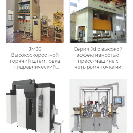
JM36
Серия Jd с высокой
Высокоскоростной
эффективностью
горячий штамповка
пресс-машина с
гидравлический
четырьмя точками
пресс ковка машина
питания
для латунного клапана