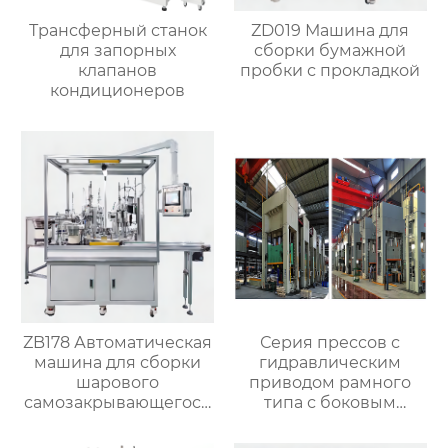
Трансферный станок
ZD019 Машина для
для запорных
сборки бумажной
клапанов
пробки с прокладкой
кондиционеров
ZB178 Автоматическая
Серия прессов с
машина для сборки
гидравлическим
шарового
приводом рамного
самозакрывающегося
типа с боковым
клапана
перемещающимся
подставком