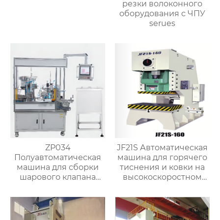
резки волоконного
оборудования с ЧПУ
serues
ZP034
JF21S Автоматическая
Полуавтоматическая
машина для горячего
машина для сборки
тиснения и ковки на
шарового клапана
высокоскоростном
(структура с
прессе для латунных
втулочным
кранов
прижимным
колпаком)