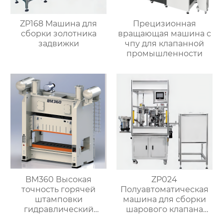
ZP168 Машина для
Прецизионная
сборки золотника
вращающая машина с
задвижки
чпу для клапанной
промышленности
BM360 Высокая
ZP024
точность горячей
Полуавтоматическая
штамповки
машина для сборки
гидравлический
шарового клапана
пресс ковка
(структура с O-