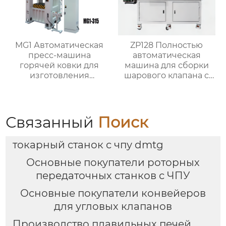
MG1 Автоматическая
ZP128 Полностью
пресс-машина
автоматическая
горячей ковки для
машина для сборки
изготовления
шарового клапана с
латунных арматурных
внешним штоком
клапанов
Связанный
Поиск
токарный станок с чпу dmtg
Основные покупатели роторных
передаточных станков с ЧПУ
Основные покупатели конвейеров
для угловых клапанов
Производство плавильных печей