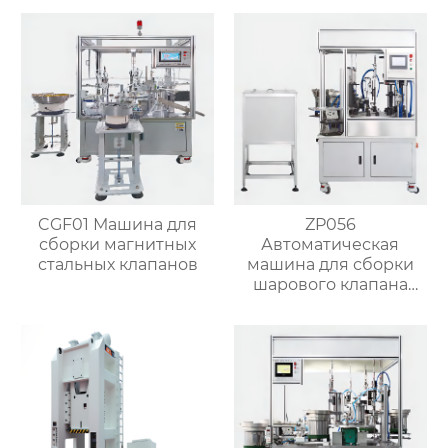
формовочная машина
кольцом)
для латунного клапана
CGF01 Машина для
ZP056
сборки магнитных
Автоматическая
стальных клапанов
машина для сборки
шарового клапана
(структура с O-
кольцом)