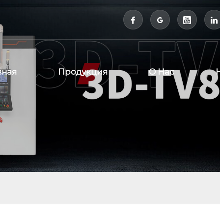



вная
Продукция
О Нас
а