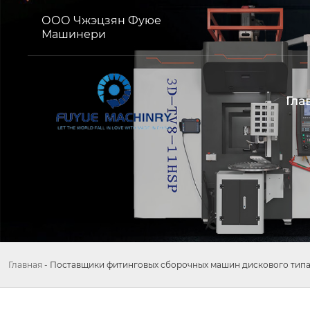
ООО Чжэцзян Фуюе
Машинери
Гла
Главная
-
Поставщики фитинговых сборочных машин дискового тип