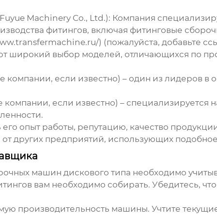
yue Machinery Co., Ltd.)
: Компания специализир
изводства фитингов, включая
фитинговые сбороч
/www.transfermachine.ru/) (пожалуйста, добавьте с
ют широкий выбор моделей, отличающихся по пр
е компании, если известно) – один из лидеров в
е компании, если известно) – специализируется 
ленности.
 его опыт работы, репутацию, качество продукци
 от других предприятий, использующих подобное
тавщика
рочных машин дискового типа
необходимо учитыв
тингов вам необходимо собирать. Убедитесь, чт
ую производительность машины. Учтите текущие