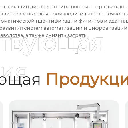
ных машин дискового типа
постоянно развиваютс
как более высокая производительность, точность
томатической идентификации фитингов и адапта
азвития систем автоматизации и цифровизации 
ствующая
водства, а также снизить затраты.
ия
ующая
Продукц