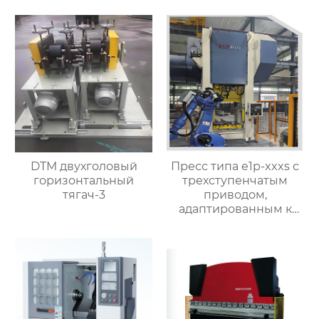
DTM двухголовый
Пресс типа e1p-xxxs с
горизонтальный
трехступенчатым
тягач-3
приводом,
адаптированным к
конкретным
требованиям
процесса