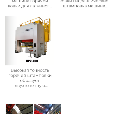
машина горячей
ковки гидравлические
ковки для латунного
штамповка машина
клапана
для металла
Высокая точность
горячей штамповки
образует
двухточечную
гидравлическую
пресс-машину