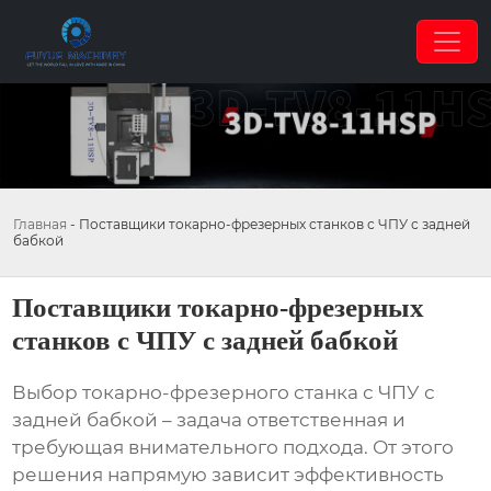
Главная
-
Поставщики токарно-фрезерных станков с ЧПУ с задней
бабкой
Поставщики токарно-фрезерных
станков с ЧПУ с задней бабкой
Выбор
токарно-фрезерного станка с ЧПУ с
задней бабкой
– задача ответственная и
требующая внимательного подхода. От этого
решения напрямую зависит эффективность