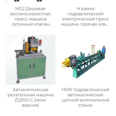
MG2 Дешевая
H рамка
высокоскоростная
гидравлический
пресс-машина
электрический пресс
латунный клапан
машина горячая ковка
автоматическая
машина для металла
машина горячей
ковки
Автоматическая
HSW Гидравлический
резательная машина
автоматический
ZQ300-C (люкс
цепной волочильный
версия)
станок