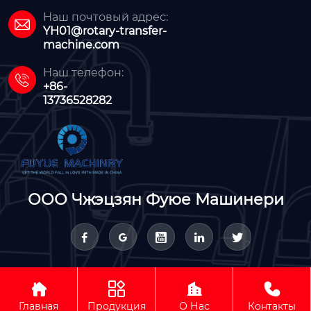
Наш почтовый адрес:

YH01@rotary-transfer-
machine.com
Наш телефон:

+86-
13736528282
ООО Чжэцзян Фуюе Машинери









Авторское право © ООО Чжэцзян Фуюе Машинери
Главная
Продукция
О Нас
Контакты