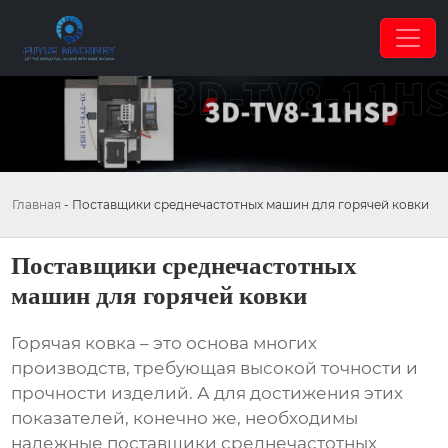
Главная
-
Поставщики среднечастотных машин для горячей ковки
Поставщики среднечастотных
машин для горячей ковки
Горячая ковка – это основа многих
производств, требующая высокой точности и
прочности изделий. А для достижения этих
показателей, конечно же, необходимы
надежные
поставщики среднечастотных