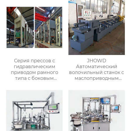
Серия прессов с
JHOWD
гидравлическим
Автоматический
приводом рамного
волочильный станок с
типа с боковым
маслоприводным
перемещающимся
съёмником
подставком
изоляции-1