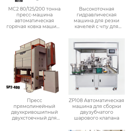
MC2 80/125/200 тонна
Высокоточная
пресс-машина
гидравлическая
автоматическая
машина для резки
горячая ковка машина
качелей с чпу для
для латунного клапана
матальных деталей
Пресс
ZP108 Автоматическая
прямолинейный
машина для сборки
двухкривошипный
двузубчатого
двухстоечный для
шарового клапана
металлообработки