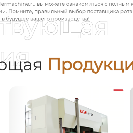
sfermachine.ru
вы можете ознакомиться с полным к
ии. Помните, правильный выбор
поставщика рота
ствующая
 в будущее вашего производства!
ия
ующая
Продукц