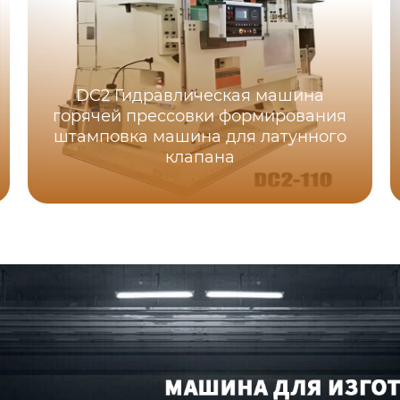
DC2 Гидравлическая машина
горячей прессовки формирования
штамповка машина для латунного
клапана