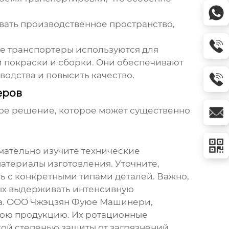
ать производственное пространство,
ые транспортеры используются для
 покраски и сборки. Они обеспечивают
водства и повысить качество.
еров
ное решение, которое может существенно
мательно изучите технические
атериалы изготовления. Уточните,
ь с конкретными типами деталей. Важно,
ных выдерживать интенсивную
ва. ООО Чжэцзян Фуюе Машинери,
вою продукцию. Их ротационные
ой степенью защиты от загрязнений.