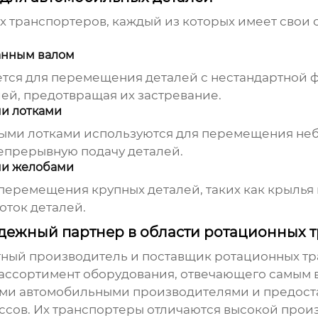
х транспортеров, каждый из которых имеет свои 
анным валом
ется для перемещения деталей с нестандартной
ей, предотвращая их застревание.
и лотками
ми лотками используются для перемещения небол
епрерывную подачу деталей.
ми желобами
 перемещения крупных деталей, таких как крыль
ток деталей.
ежный партнер в области ротационных 
тный производитель и поставщик
ротационных тр
 ассортимент оборудования, отвечающего самым 
ими автомобильными производителями и предос
сов. Их транспортеры отличаются высокой прои