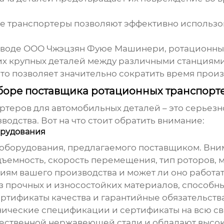
 транспортеры позволяют эффективно использов
аводе
ООО Чжэцзян Фуюе Машинери
, ротационн
х крупных деталей между различными станциями
то позволяет значительно сократить время произ
боре поставщика ротационных транспорт
ртеров для автомобильных деталей
– это серьез
одства. Вот на что стоит обратить внимание:
орудования
е оборудования, предлагаемого поставщиком. Вни
ъемность, скорость перемещения, тип роторов, м
иям вашего производства и может ли оно работат
з прочных и износостойких материалов, способ
ертификаты качества и гарантийные обязательст
нические спецификации и сертификаты на всю с
ественной нержавеющей стали и обладают высок