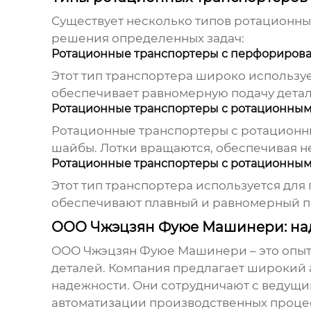
Существует несколько типов ротационны
решения определенных задач:
Ротационные транспортеры с перфориров
Этот тип транспортера широко использу
обеспечивает равномерную подачу детал
Ротационные транспортеры с ротационным
Ротационные транспортеры с ротационны
шайбы. Лотки вращаются, обеспечивая н
Ротационные транспортеры с ротационны
Этот тип транспортера используется для
обеспечивают плавный и равномерный по
ООО Чжэцзян Фуюе Машинери: над
ООО Чжэцзян Фуюе Машинери
– это опы
деталей
. Компания предлагает широкий
надежности. Они сотрудничают с ведущ
автоматизации производственных процес