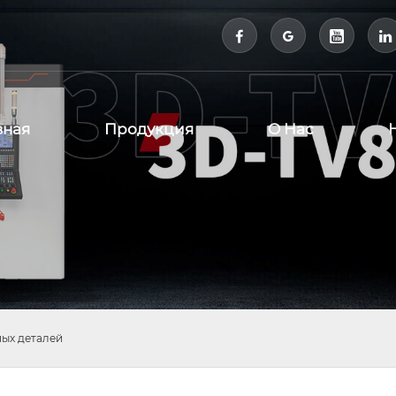



вная
Продукция
О Нас
ых деталей