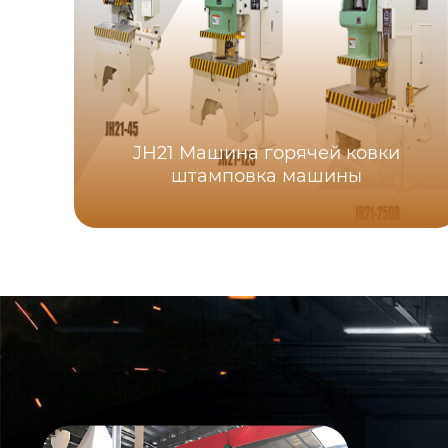
JH21 Машина горячей ковки
штамповка машины