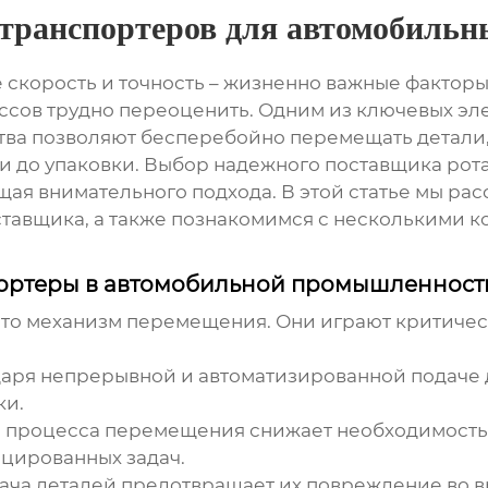
ранспортеров для автомобильн
 скорость и точность – жизненно важные факторы
сов трудно переоценить. Одним из ключевых эл
тва позволяют бесперебойно перемещать детали
ки до упаковки. Выбор надежного
поставщика рот
щая внимательного подхода. В этой статье мы ра
ставщика, а также познакомимся с несколькими
ортеры в автомобильной промышленност
сто механизм перемещения. Они играют критиче
аря непрерывной и автоматизированной подаче 
ки.
процесса перемещения снижает необходимость в
цированных задач.
ача деталей предотвращает их повреждение во в