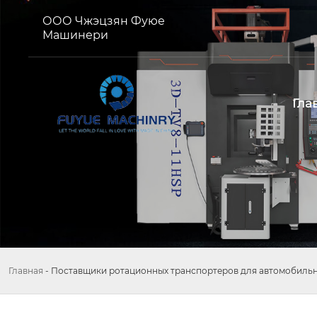
ООО Чжэцзян Фуюе
Машинери
Гла
Главная
-
Поставщики ротационных транспортеров для автомобильн