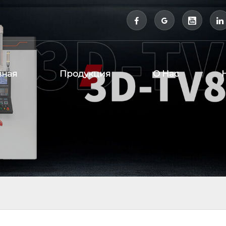



вная
Продукция
О Нас