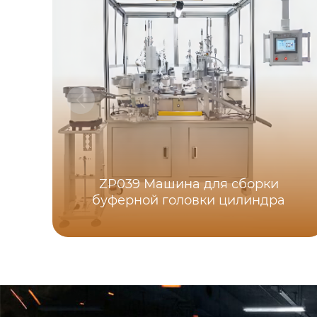
ZP039 Машина для сборки
буферной головки цилиндра