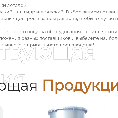
ки деталей.
ский или гидравлический. Выбор зависит от ваши
висных центров в вашем регионе, чтобы в случае
о не просто покупка оборудования, это инвестици
дложения разных поставщиков и выберите наибол
ствующая
ективного и прибыльного производства!
ия
ующая
Продукц