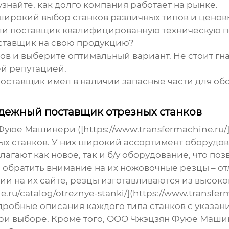
знайте, как долго компания работает на рынке.
широкий выбор станков различных типов и ценов
ли поставщик квалифицированную техническую п
ставщик на свою продукцию?
в и выберите оптимальный вариант. Не стоит гна
й репутацией.
поставщик имел в наличии запасные части для об
ежный поставщик отрезных станков
е Машинери ([https://www.transfermachine.ru/](h
ых станков
. У них широкий ассортимент оборудов
агают как новое, так и б/у оборудование, что по
 обратить внимание на их ножовочные резцы – о
и на их сайте, резцы изготавливаются из высок
.ru/catalog/otreznye-stanki/](https://www.transferm
одробные описания каждого типа станков с указан
ри выборе. Кроме того, ООО Чжэцзян Фуюе Машин