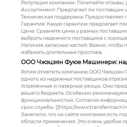
Репутация компании:
Почитайте отзывы, у
Ассортимент:
Предлагает ли поставщик 
Техническая поддержка:
Предоставляет 
Гарантия:
Какую гарантию предлагает по
Цена:
Сравните цены у разных поставщико
выбрать надежного поставщика с хороше
Наличие запасных частей:
Важно, чтобы 
избежать длительных простоев.
ООО Чжэцзян Фуюе Машинери: над
Хотим отметить компанию ООО Чжэцзян Фую
одного из надежных
поставщиков отрезн
плазменные и лазерные резцы. Они предл
вашего бюджета. Особенно рекомендуем
функциональностью. Согласно информаци
срок службы. ([https://www.transfermachine
Заметили, что на сайте компании есть п
области применения. Это очень удобно п