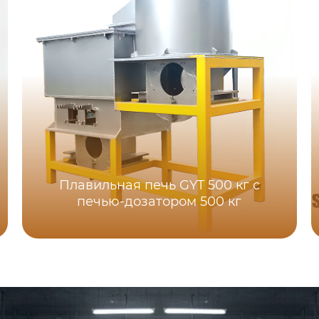
Плавильная печь GYT 500 кг с
печью-дозатором 500 кг