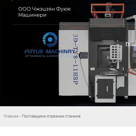
ООО Чжэцзян Фуюе
Машинери
Гла
Главная
-
Поставщики отрезных станков