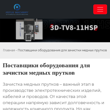
Главная
-
Поставщики оборудования для зачистки медных прутков
Поставщики оборудования для
зачистки медных прутков
Зачистка медных прутков – важный этап в
производстве электротехнических изделий,
кабелей и проводов. От качества этой
операции напрямую зависит долговечность и
надежность конечного продукта. Но как