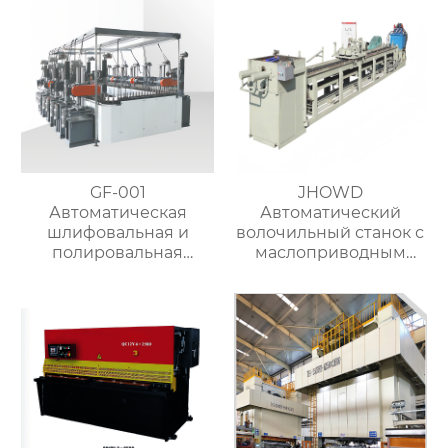
GF-001
JHOWD
Автоматическая
Автоматический
шлифовальная и
волочильный станок с
полировальная
маслоприводным
машина для металла
съёмником
изоляции-2