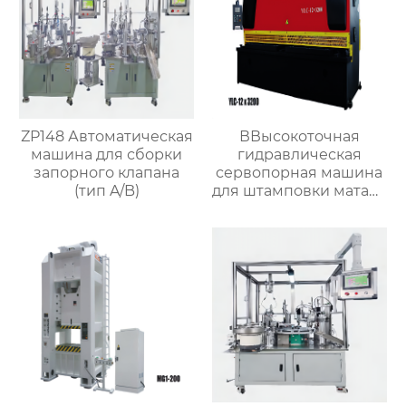
ZP148 Автоматическая
ВВысокоточная
машина для сборки
гидравлическая
запорного клапана
сервопорная машина
(тип A/B)
для штамповки матала
с чпу