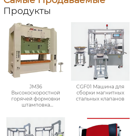
Продукты
JM36
CGF01 Машина для
Высокоскоростной
сборки магнитных
горячей формовки
стальных клапанов
штамповка
гидравлический
пресс ковка машина
для производства
латунных клапанов