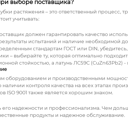
 при выборе поставщика?
рубки растяжения
– это ответственный процесс, 
тоит учитывать:
Поставщик должен гарантировать качество исполь
 результаты испытаний и наличие необходимой д
еделенным стандартам ГОСТ или DIN, убедитесь,
ки – выбирайте ту, которая оптимально подходит
онной стойкостью, а латунь ЛС59С (CuZn63Pb2) 
ние
м оборудованием и производственными мощностя
 наличии контроля качества на всех этапах произ
в ISO 9001 также является хорошим знаком.
ь его надежности и профессионализма. Чем дольш
чественные продукты и надежное обслуживание.