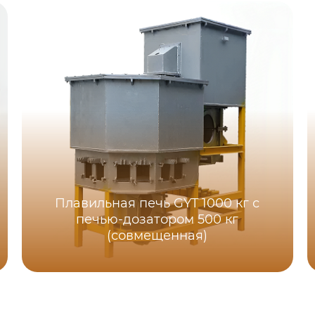
Плавильная печь GYT 1000 кг с
печью-дозатором 500 кг
(совмещенная)