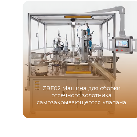
ZBF02 Машина для сборки
отсечного золотника
самозакрывающегося клапана