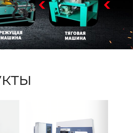
ые
кты