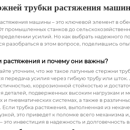
ржней трубки растяжения маши
растяжения машины
– это ключевой элемент в об
От промышленных станков до сельскохозяйственн
пределении усилий. Но как выбрать надежного п
ся разобраться в этом вопросе, поделившись опы
и растяжения и почему они важны?
айте уточним, что же такое
латунные стержни тру
я передача усилия через гибкую трубу или шток. 
стичностью, коррозионной стойкостью и достато
я деталей, подверженных высоким нагрузкам и ме
х и пневматических системах, а также в различны
 Если трубка растяжения, выполненная из некаче
кой, это приведет к поломке всего механизма и,
 это инвестиция в надежность и долговечность 