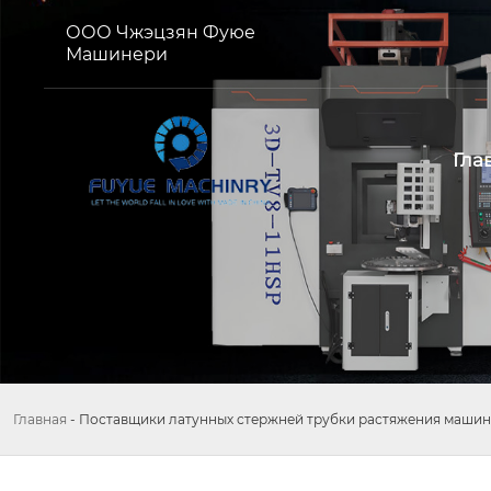
ООО Чжэцзян Фуюе
Машинери
Гла
Главная
-
Поставщики латунных стержней трубки растяжения маши