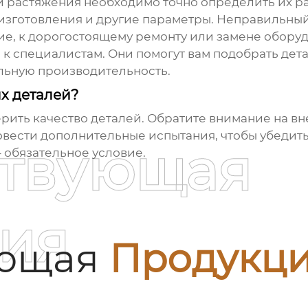
и растяжения
необходимо точно определить их ра
ь изготовления и другие параметры. Неправильны
ие, к дорогостоящему ремонту или замене обору
ь к специалистам. Они помогут вам подобрать де
ьную производительность.
х деталей?
ить качество деталей. Обратите внимание на вн
вести дополнительные испытания, чтобы убедитьс
ствующая
– обязательное условие.
ия
ующая
Продукц