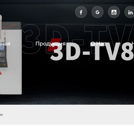



вная
Продукция
О Нас
ны