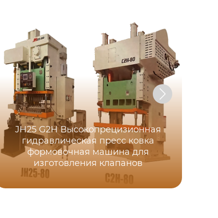
JH25 G2H Высокопрецизионная
гидравлическая пресс ковка
ZP0
формовочная машина для
изготовления клапанов