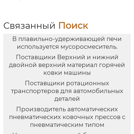
(структура с
втулочным
прижимным
колпаком)
Связанный
Поиск
В плавильно-удерживающей печи
используется мусоросмеситель.
Поставщики Верхний и нижний
двойной верхний материал горячей
ковки машины
Поставщики ротационных
транспортеров для автомобильных
деталей
Производитель автоматических
пневматических ковочных прессов с
пневматическим типом