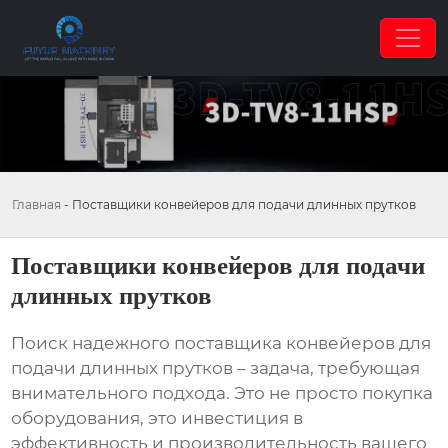
Главная
-
Поставщики конвейеров для подачи длинных прутков
Поставщики конвейеров для подачи
длинных прутков
Поиск надежного
поставщика конвейеров для
подачи длинных прутков
– задача, требующая
внимательного подхода. Это не просто покупка
оборудования, это инвестиция в
эффективность и производительность вашего