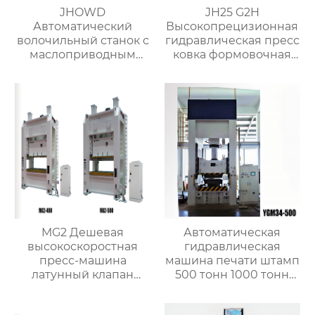
JHOWD
JH25 G2H
Автоматический
Высокопрецизионная
волочильный станок с
гидравлическая пресс
маслоприводным
ковка формовочная
съёмником
машина для
изоляции-1
изготовления
клапанов
MG2 Дешевая
Автоматическая
высокоскоростная
гидравлическая
пресс-машина
машина печати штамп
латунный клапан
500 тонн 1000 тонн
автоматическая
1500 тонн
машина горячей