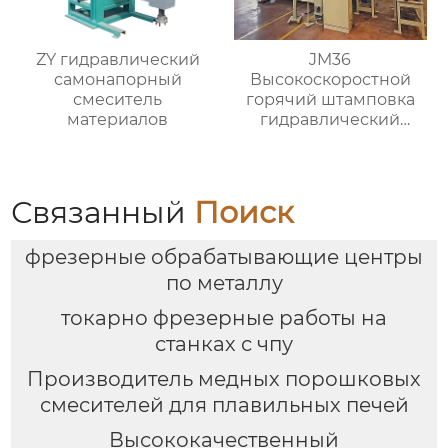
ZY гидравлический
JM36
самонапорный
Высокоскоростной
смеситель
горячий штамповка
материалов
гидравлический
пресс ковка машина
для латунного клапана
Связанный
Поиск
фрезерные обрабатывающие центры
по металлу
токарно фрезерные работы на
станках с чпу
Производитель медных порошковых
смесителей для плавильных печей
Высококачественный