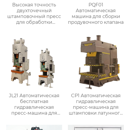
Высокая точность
PQF01
двухточечный
Автоматическая
штамповочный пресс
машина для сборки
для обработки
продувочного клапана
металла
JL21 Автоматическая
CP1 Автоматическая
бесплатная
гидравлическая
гидравлическая
пресс-машина для
пресс-машина для
штамповки латунного
штамповки латунного
клапана
клапана