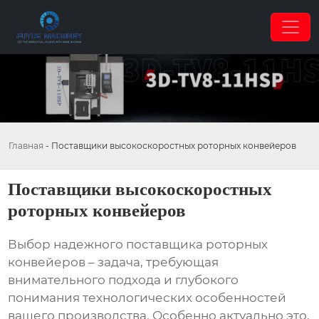
Главная
-
Поставщики высокоскоростных роторных конвейеров
Поставщики высокоскоростных
роторных конвейеров
Выбор надежного поставщика
роторных
конвейеров
– задача, требующая
внимательного подхода и глубокого
понимания технологических особенностей
вашего производства. Особенно актуально это,