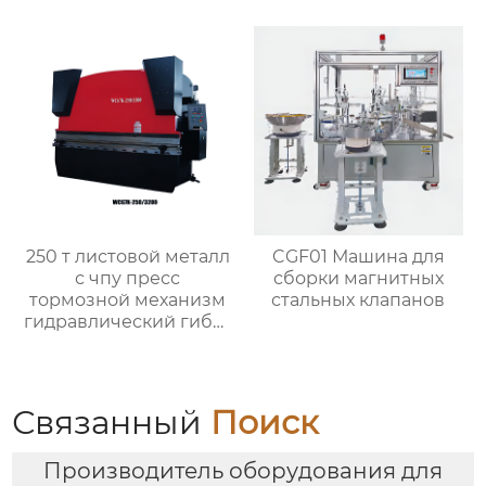
чпу QC12K
делитель)
250 т листовой металл
CGF01 Машина для
с чпу пресс
сборки магнитных
тормозной механизм
стальных клапанов
гидравлический гибка
машины
Связанный
Поиск
Производитель оборудования для