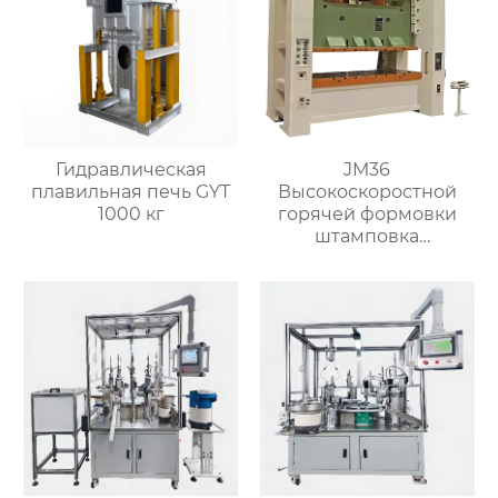
Гидравлическая
JM36
плавильная печь GYT
Высокоскоростной
1000 кг
горячей формовки
штамповка
гидравлический
пресс ковка машина
для производства
латунных клапанов