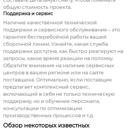
Составьте детальную смету, чтобы понимать
общую стоимость проекта.
Поддержка и сервис
Наличие качественной технической
поддержки и сервисного обслуживания – это
гарантия бесперебойной работы вашей
сборочной линии. Узнайте, какая служба
поддержки доступна, как быстро реагируют на
запросы, какое время реакции на поломку.
Обратите внимание на наличие сервисных
центров в вашем регионе или на сайте
поставщика. Оптимально, если поставщик
предлагает комплексный сервис,
включающий в себя не только техническую
поддержку, но и обучение персонала,
консультации по оптимизации
производственных процессов и т.д.
Обзор некоторых известных