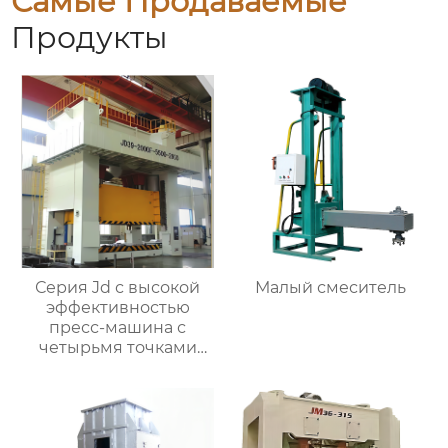
Самые Продаваемые
Продукты
Серия Jd с высокой
Малый смеситель
эффективностью
пресс-машина с
четырьмя точками
питания