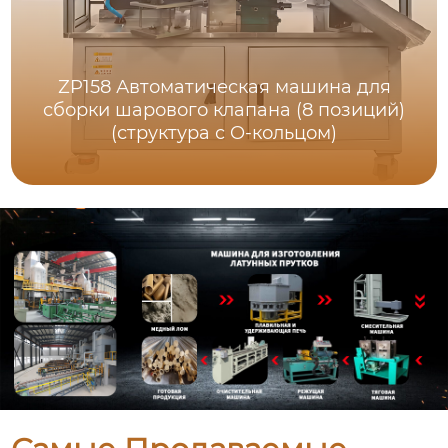
ZP158 Автоматическая машина для
сборки шарового клапана (8 позиций)
(структура с O-кольцом)