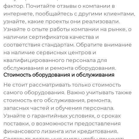
фактор. Почитайте отзывы о компании в
интернете, пообщайтесь с другими клиентами,
узнайте, какие проекты они реализовали.
Узнайте о опыте работы компании на рынке, о
наличии сертификатов качества и
соответствия стандартам. Обратите внимание
на наличие сервисных центров и
квалифицированного персонала для
обслуживания и ремонта оборудования.
Стоимость оборудования и обслуживания
Не стоит рассматривать только стоимость
самого оборудования. Важно учитывать также
стоимость его обслуживания, ремонта,
запасных частей и обучения персонала.
Узнайте о гарантийных условиях, о сроках
поставки, о возможности предоставления
финансового лизинга или кредитования.