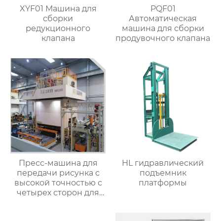
XYF01 Машина для
PQF01
сборки
Автоматическая
редукционного
машина для сборки
клапана
продувочного клапана
Пресс-машина для
HL гидравлический
передачи рисунка с
подъемник
высокой точностью с
платформы
четырех сторон для
металлической стали