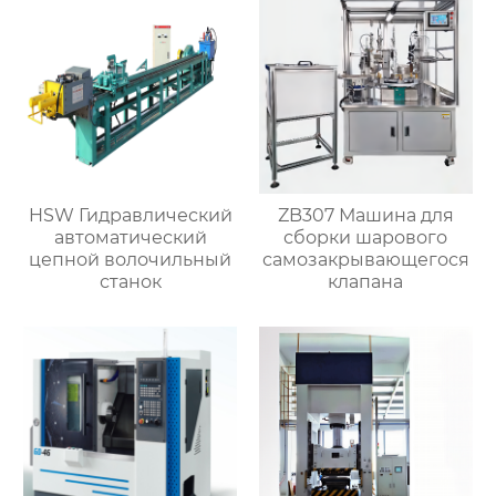
HSW Гидравлический
ZB307 Машина для
автоматический
сборки шарового
цепной волочильный
самозакрывающегося
станок
клапана