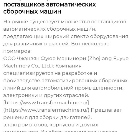
поставщиков автоматических
сборочных машин
На рынке существует множество
поставщиков
автоматических сборочных машин
,
предлагающих широкий спектр оборудования
для различных отраслей. Вот несколько
примеров:
ООО Чжэцзян Фуюе Машинери (Zhejiang Fuyue
Machinery Co., Ltd.): Компания
специализируется на разработке и
производстве автоматизированных сборочных
линий для автомобильной промышленности,
электроники и других отраслей.
[https://www.transfermachine.ru/]
(https://www.transfermachine.ru/) Предлагает
решения для сборки двигателей,
электромоторов, корпусов и других