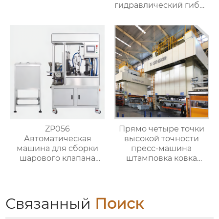
гидравлический гибка
машины
ZP056
Прямо четыре точки
Автоматическая
высокой точности
машина для сборки
пресс-машина
шарового клапана
штамповка ковка
(структура с O-
машины
кольцом)
Связанный
Поиск