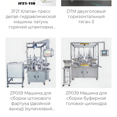
JF21 Клапан пресс
DTM двухголовый
делая гидравлической
горизонтальный
машины латунь
тягач-3
горячей штамповки
ковка машины
ZP059 Машина для
ZP039 Машина для
сборки штокового
сборки буферной
фартука (двойной
головки цилиндра
выход) (кулачковый
делитель)