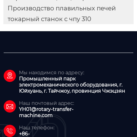
Производство плавильных печей
токарный станок с чпу 310
Мы находимся по адресу:

Промышленный парк
электромеханического оборудования, г.
Юйхуань, г. Тайчжоу, провинция Чжэцзян
Наш почтовый адрес:

YH01@rotary-transfer-
machine.com
Наш телефон:

+86-