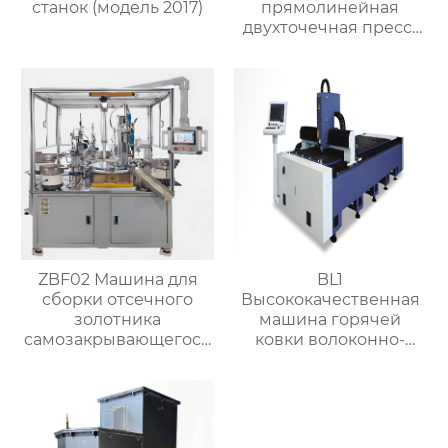
станок (модель 2017)
прямолинейная
двухточечная пресс-
машина для
штамповки металла
ZBF02 Машина для
BL1
сборки отсечного
Высококачественная
золотника
машина горячей
самозакрывающегося
ковки волоконно-
клапана
лазерная резка
машина для клапанов