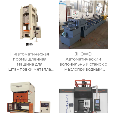
H-автоматическая
JHOWD
промышленная
Автоматический
машина для
волочильный станок с
штамповки металла
маслоприводным
большой мощности
съёмником
изоляции-1