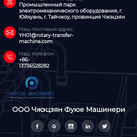

Промышленный парк
электромеханического оборудования, г.
Юйхуань, г. Тайчжоу, провинция Чжэцзян
Наш почтовый адрес:

YH01@rotary-transfer-
machine.com
Наш телефон:

+86-
13736528282
ООО Чжэцзян Фуюе Машинери




