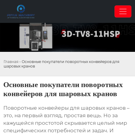
Главная
-
Основные покупатели поворотных конвейеров для
шаровых кранов
Основные покупатели поворотных
конвейеров для шаровых кранов
Поворотные конвейеры для шаровых кранов –
это, на первый взгляд, простая вещь. Но за
кажущейся простотой скрывается целый мир
специфических потребностей и задач. И