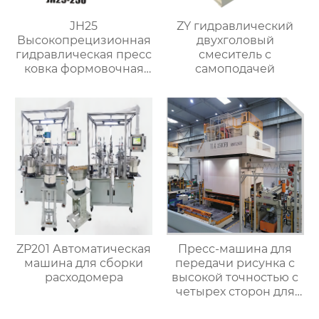
JH25
ZY гидравлический
Высокопрецизионная
двухголовый
гидравлическая пресс
смеситель с
ковка формовочная
самоподачей
машина для
изготовления
клапанов
ZP201 Автоматическая
Пресс-машина для
машина для сборки
передачи рисунка с
расходомера
высокой точностью с
четырех сторон для
металлической стали