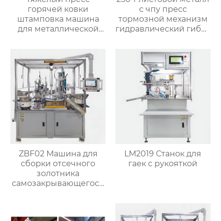
горячей ковки
с чпу пресс
штамповка машина
тормозной механизм
для металлической
гидравлический гибка
листовой латунной
машины
стали
ZBF02 Машина для
LM2019 Станок для
сборки отсечного
гаек с рукояткой
золотника
самозакрывающегося
клапана