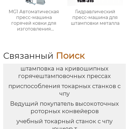
MG1 Автоматическая
Гидравлический
пресс-машина
пресс-машина для
горячей ковки для
штамповки металла
изготовления
латунных арматурных
клапанов
Связанный
Поиск
штамповка на кривошипных
горячештамповочных прессах
приспособления токарных станков с
чпу
Ведущий покупатель высокоточных
роторных конвейеров
учебный токарный станок с чпу
юниор т