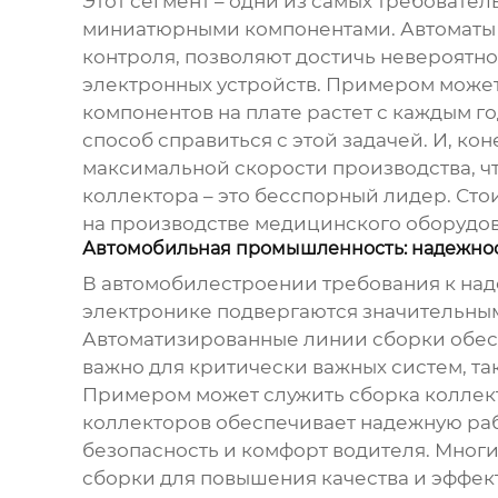
Этот сегмент – одни из самых требовател
миниатюрными компонентами. Автоматы 
контроля, позволяют достичь невероятно
электронных устройств. Примером может
компонентов на плате растет с каждым г
способ справиться с этой задачей. И, ко
максимальной скорости производства, ч
коллектора
– это бесспорный лидер. Сто
на производстве медицинского оборудов
Автомобильная промышленность: надежнос
В автомобилестроении требования к над
электронике подвергаются значительным 
Автоматизированные линии сборки обесп
важно для критически важных систем, та
Примером может служить сборка коллект
коллекторов обеспечивает надежную раб
безопасность и комфорт водителя. Мно
сборки для повышения качества и эффект