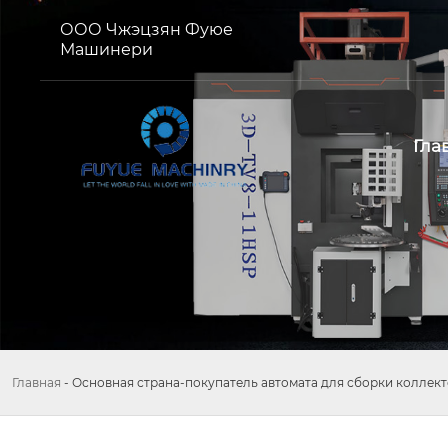
ООО Чжэцзян Фуюе
Машинери
Гла
Главная
-
Основная страна-покупатель автомата для сборки коллек