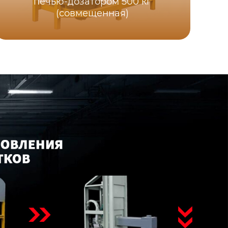
печью-дозатором 500 кг
(совмещенная)