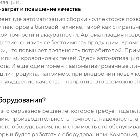
изации.
 затрат и повышение качества
мент, где автоматизация сборки коллекторов позв
ллекторов в бытовой технике, такой как стираль
кой точности и аккуратности. Автоматизация позв
дствие, снизить себестоимость продукции. Кром
ки, что повышает лояльность потребителей. При
или микроволновых печей. Здесь автоматизация 
ств. И еще один момент: автоматизированные ли
кции продукта, например, при внедрении новых 
т ухудшение качества – напротив, это возможност
оборудования?
 это серьезное решение, которое требует тщател
ия, производительность, точность, надежность, 
мого оборудования, но и стоимость его обслужива
орый будет работать с оборудованием. Компани