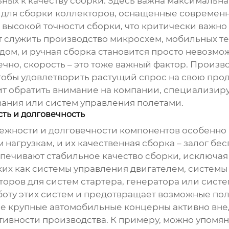
ьных к качеству сборки. Здесь важна максимальна
для сборки коллекторов, оснащенные современ
 высокой точности сборки, что критически важн
 служить производство микросхем, мобильных т
одом, и ручная сборка становится просто невозм
нечно, скорость – это тоже важный фактор. Произ
тобы удовлетворить растущий спрос на свою про
ит обратить внимание на компании, специализир
ания или систем управления полетами.
ть и долговечность
ежности и долговечности компонентов особенно
нагрузкам, и их качественная сборка – залог бе
ечивают стабильное качество сборки, исключая 
ких как системы управления двигателем, системы
оров для систем стартера, генератора или систе
оту этих систем и предотвращает возможные поло
гие крупные автомобильные концерны активно вн
ивности производства. К примеру, можно упомян