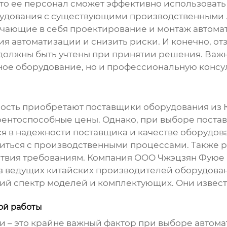
 что ее персонал сможет эффективно использоват
рудования с существующими производственными
чающие в себя проектирование и монтаж автомат
я автоматизации и снизить риски. И конечно, от
олжны быть учтены при принятии решения. Важн
ное оборудование, но и профессиональную консул
сть приобретают поставщики оборудования из Кит
ентоспособные цены. Однако, при выборе постав
я в надежности поставщика и качестве оборудов
миться с производственными процессами. Также р
тствия требованиям. Компания ООО Чжэцзян Фую
ин из ведущих китайских производителей оборудов
ий спектр моделей и комплектующих. Они извес
ой работы
 – это крайне важный фактор при выборе
автома