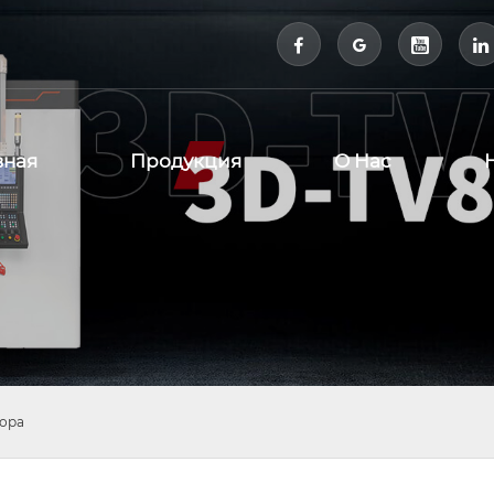



вная
Продукция
О Нас
тора