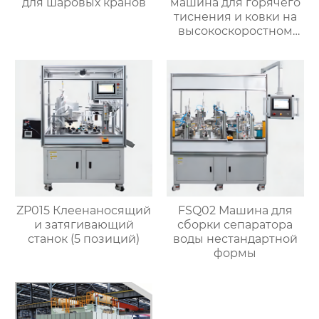
для шаровых кранов
машина для горячего
тиснения и ковки на
высокоскоростном
прессе для латунных
кранов
ZP015 Клеенаносящий
FSQ02 Машина для
и затягивающий
сборки сепаратора
станок (5 позиций)
воды нестандартной
формы