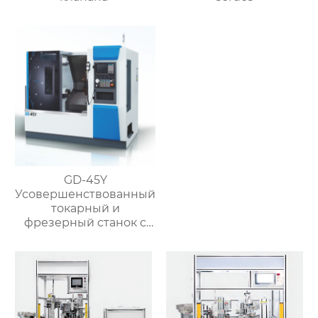
GD-45Y
Усовершенствованный
токарный и
фрезерный станок с
чпу с высокой
скоростью для
клапанов