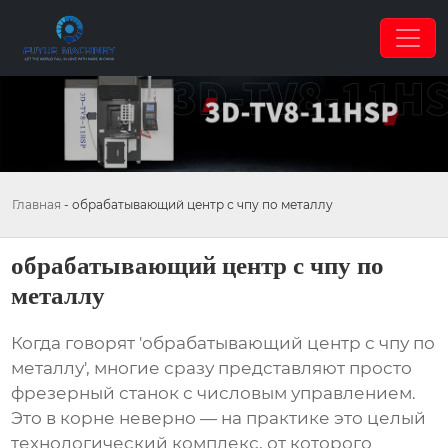
Главная
-
обрабатывающий центр с чпу по металлу
обрабатывающий центр с чпу по
металлу
Когда говорят 'обрабатывающий центр с чпу по
металлу', многие сразу представляют просто
фрезерный станок с числовым управлением.
Это в корне неверно — на практике это целый
технологический комплекс, от которого