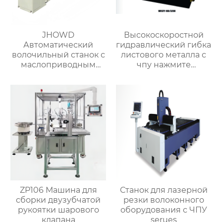
JHOWD
Высокоскоростной
Автоматический
гидравлический гибка
волочильный станок с
листового металла с
маслоприводным
чпу нажмите
съёмником
тормозную машину
изоляции-2
ZP106 Машина для
Станок для лазерной
сборки двузубчатой
резки волоконного
рукоятки шарового
оборудования с ЧПУ
клапана
serues