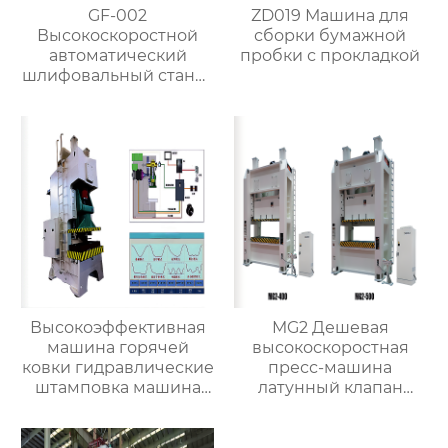
GF-002
ZD019 Машина для
Высокоскоростной
сборки бумажной
автоматический
пробки с прокладкой
шлифовальный станок
с чпу для
изготовления
латунных стержней
клапанов
Высокоэффективная
MG2 Дешевая
машина горячей
высокоскоростная
ковки гидравлические
пресс-машина
штамповка машина
латунный клапан
для металла
автоматическая
машина горячей
ковки