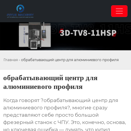
Главная
-
обрабатывающий центр для алюминиевого профиля
обрабатывающий центр для
алюминиевого профиля
Когда говорят ?обрабатывающий центр для
алюминиевого профиля?, многие сразу
представляют себе просто большой
фрезерный станок с ЧПУ. Это, конечно, основа,
но ключевая ошибка — думать, что купил