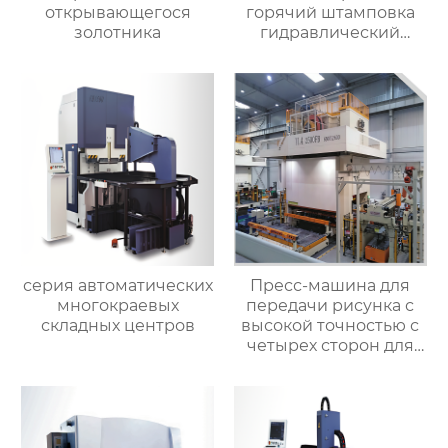
открывающегося
горячий штамповка
золотника
гидравлический
пресс ковка машина
для латунного клапана
серия автоматических
Пресс-машина для
многокраевых
передачи рисунка с
складных центров
высокой точностью с
четырех сторон для
металлической стали