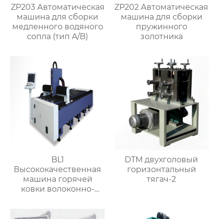
ZP203 Автоматическая
ZP202 Автоматическая
машина для сборки
машина для сборки
медленного водяного
пружинного
сопла (тип A/B)
золотника
BL1
DTM двухголовый
Высококачественная
горизонтальный
машина горячей
тягач-2
ковки волоконно-
лазерная резка
машина для клапанов