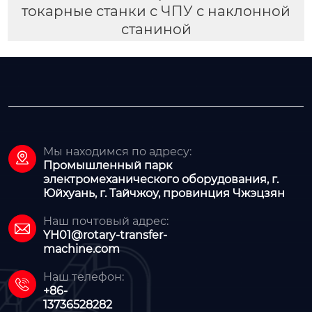
токарные станки с ЧПУ с наклонной
станиной
Мы находимся по адресу:

Промышленный парк
электромеханического оборудования, г.
Юйхуань, г. Тайчжоу, провинция Чжэцзян
Наш почтовый адрес:

YH01@rotary-transfer-
machine.com
Наш телефон:

+86-
13736528282