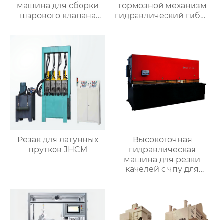
машина для сборки
тормозной механизм
шарового клапана
гидравлический гибка
(структура с O-
машины
кольцом)
Резак для латунных
Высокоточная
прутков JHCM
гидравлическая
машина для резки
качелей с чпу для
матальных деталей