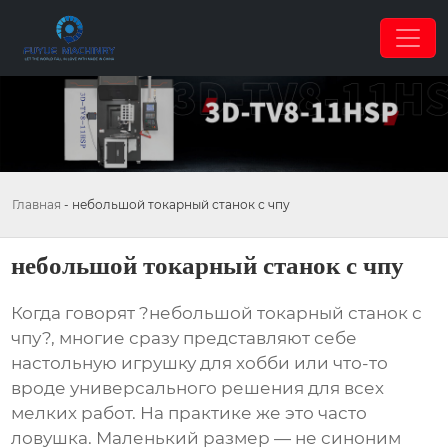
Главная
-
небольшой токарный станок с чпу
небольшой токарный станок с чпу
Когда говорят ?небольшой токарный станок с
чпу?, многие сразу представляют себе
настольную игрушку для хобби или что-то
вроде универсального решения для всех
мелких работ. На практике же это часто
ловушка. Маленький размер — не синоним