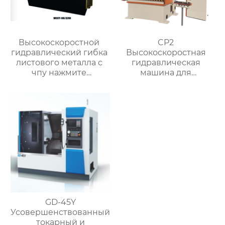
Высокоскоростной
CP2
гидравлический гибка
Высокоскоростная
листового металла с
гидравлическая
чпу нажмите
машина для
тормозную машину
штамповки горячей
ковки
GD-45Y
Усовершенствованный
токарный и