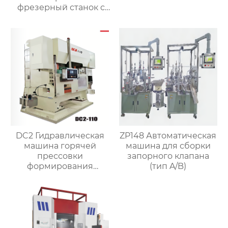
фрезерный станок с
чпу с высокой
скоростью для
клапанов
DC2 Гидравлическая
ZP148 Автоматическая
машина горячей
машина для сборки
прессовки
запорного клапана
формирования
(тип A/B)
штамповка машина
для латунного клапана