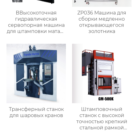
ВВысокоточная
ZP036 Машина для
гидравлическая
сборки медленно
сервопорная машина
открывающегося
для штамповки матала
золотника
с чпу
Трансферный станок
Штамповочный
для шаровых кранов
станок с высокой
точностью крепкий
стальной рамкой
штамповочный станок