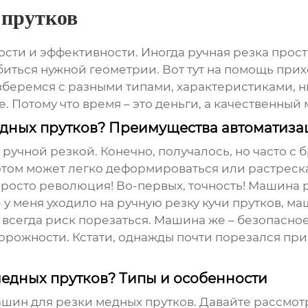
 прутков
сти и эффективности. Иногда ручная резка просто
обиться нужной геометрии. Вот тут на помощь при
азберемся с разными типами, характеристиками, 
. Потому что время – это деньги, а качественный 
едных прутков? Преимущества автоматиза
 ручной резкой. Конечно, получалось, но часто с 
 этом может легко деформироваться или растреска
о просто революция! Во-первых, точность! Машина 
е у меня уходило на ручную резку кучи прутков, м
то всегда риск порезаться. Машина же – безопасно
рожности. Кстати, однажды почти порезался при
едных прутков? Типы и особенности
шин для резки медных прутков
. Давайте рассмот