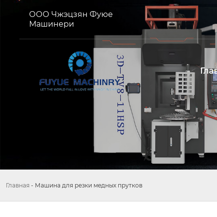
ООО Чжэцзян Фуюе
Машинери
Гла
Главная
-
Машина для резки медных прутков