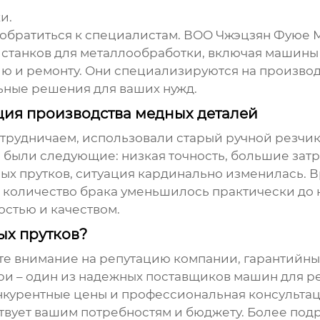
и.
ше обратиться к специалистам. ВОО Чжэцзян Фую
станков для металлообработки, включая
машины 
ию и ремонту. Они специализируются на произво
ьные решения для ваших нужд.
ия производства медных деталей
отрудничаем, использовали старый ручной резчик
 были следующие: низкая точность, большие затр
ых прутков
, ситуация кардинально изменилась. 
 а количество брака уменьшилось практически до 
остью и качеством.
ых прутков?
те внимание на репутацию компании, гарантийны
и – один из надежных поставщиков
машин для р
курентные цены и профессиональная консультаци
твует вашим потребностям и бюджету. Более по