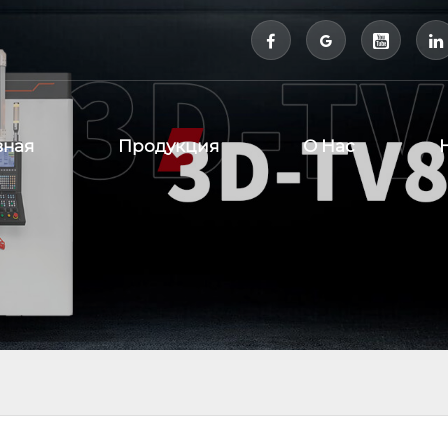



вная
Продукция
О Нас