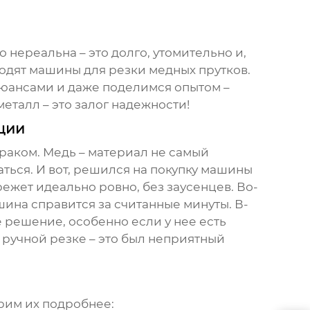
 нереальна – это долго, утомительно и,
ходят
машины для резки медных прутков
.
нюансами и даже поделимся опытом –
металл – это залог надежности!
ции
браком. Медь – материал не самый
ться. И вот, решился на покупку
машины
режет идеально ровно, без заусенцев. Во-
ашина справится за считанные минуты. В-
е решение, особенно если у нее есть
 ручной резке – это был неприятный
рим их подробнее: