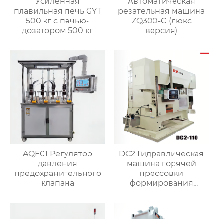
Усиленная
Автоматическая
плавильная печь GYT
резательная машина
500 кг с печью-
ZQ300-C (люкс
дозатором 500 кг
версия)
AQF01 Регулятор
DC2 Гидравлическая
давления
машина горячей
предохранительного
прессовки
клапана
формирования
штамповка машина
для латунного клапана