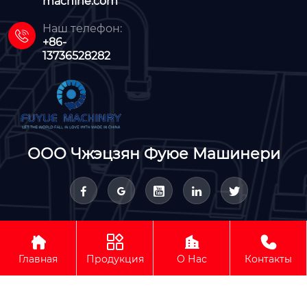
machine.com
Наш телефон:

+86-
13736528282
ООО Чжэцзян Фуюе Машинери









Авторское право © ООО Чжэцзян Фуюе Машинери
Главная
Продукция
О Нас
Контакты