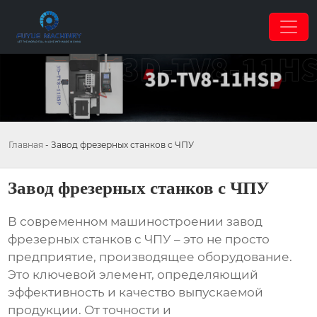
Главная
-
Завод фрезерных станков с ЧПУ
Завод фрезерных станков с ЧПУ
В современном машиностроении
завод
фрезерных станков с ЧПУ
– это не просто
предприятие, производящее оборудование.
Это ключевой элемент, определяющий
эффективность и качество выпускаемой
продукции. От точности и