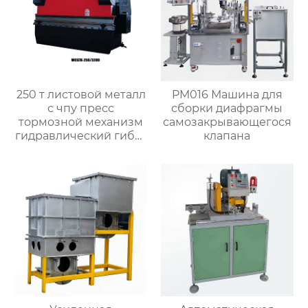
250 т листовой металл
PM016 Машина для
с чпу пресс
сборки диафрагмы
тормозной механизм
самозакрывающегося
гидравлический гибка
клапана
машины