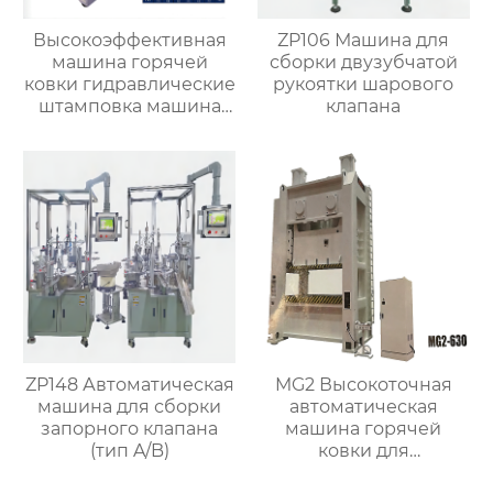
Высокоэффективная
ZP106 Машина для
машина горячей
сборки двузубчатой
ковки гидравлические
рукоятки шарового
штамповка машина
клапана
для металла
ZP148 Автоматическая
MG2 Высокоточная
машина для сборки
автоматическая
запорного клапана
машина горячей
(тип A/B)
ковки для
изготовления