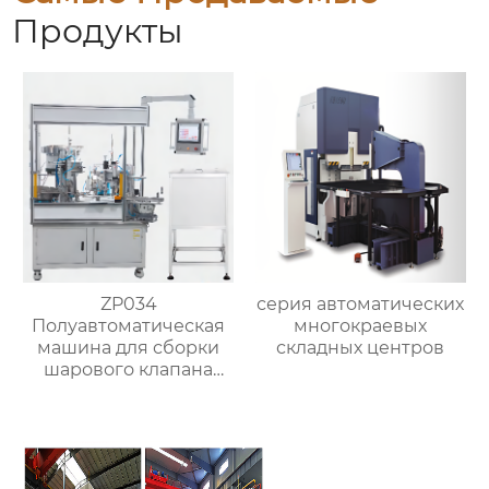
Продукты
ZP034
серия автоматических
Полуавтоматическая
многокраевых
машина для сборки
складных центров
шарового клапана
(структура с
втулочным
прижимным
колпаком)