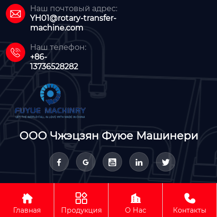
Наш почтовый адрес:

YH01@rotary-transfer-
machine.com
Наш телефон:

+86-
13736528282
ООО Чжэцзян Фуюе Машинери









Авторское право © ООО Чжэцзян Фуюе Машинери
Главная
Продукция
О Нас
Контакты