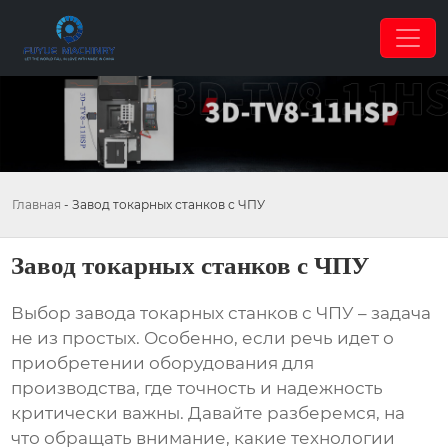
Главная
-
Завод токарных станков с ЧПУ
Завод токарных станков с ЧПУ
Выбор
завода токарных станков с ЧПУ
– задача
не из простых. Особенно, если речь идет о
приобретении оборудования для
производства, где точность и надежность
критически важны. Давайте разберемся, на
что обращать внимание, какие технологии