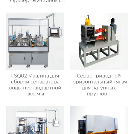
фрезерный станок с
чпу с высокой
скоростью для
клапанов
FSQ02 Машина для
Сервоприводной
сборки сепаратора
горизонтальный тягач
воды нестандартной
для латунных
формы
прутков-1