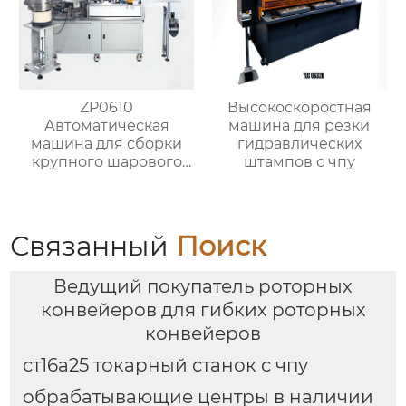
ZP0610
Высокоскоростная
Автоматическая
машина для резки
машина для сборки
гидравлических
крупного шарового
штампов с чпу
клапана (структура с
втулочным
прижимным
колпаком)
Связанный
Поиск
Ведущий покупатель роторных
конвейеров для гибких роторных
конвейеров
ст16а25 токарный станок с чпу
обрабатывающие центры в наличии