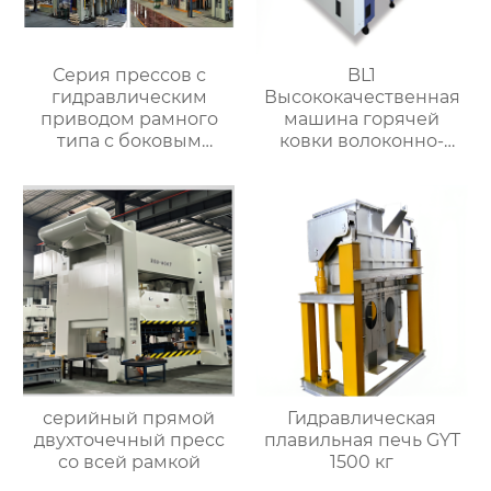
Серия прессов с
BL1
гидравлическим
Высококачественная
приводом рамного
машина горячей
типа с боковым
ковки волоконно-
перемещающимся
лазерная резка
подставком
машина для клапанов
серийный прямой
Гидравлическая
двухточечный пресс
плавильная печь GYT
со всей рамкой
1500 кг