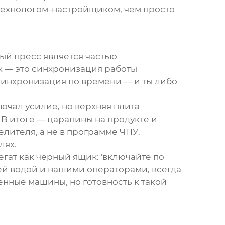
 технологом-настройщиком, чем просто
ый пресс
является частью
ск — это синхронизация работы
ссинхронизация по времени — и ты либо
лючал усилие, но верхняя плита
В итоге — царапины на продукте и
лителя, а не в программе ЧПУ.
лях.
егат как черный ящик: 'включайте по
шей водой и нашими операторами, всегда
венные машины, но готовность к такой