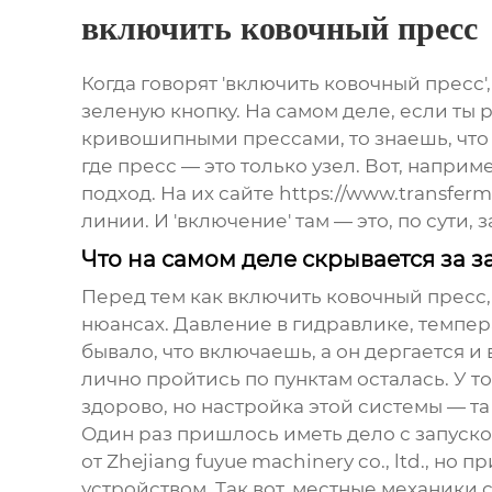
включить ковочный пресс
Когда говорят 'включить ковочный пресс
зеленую кнопку. На самом деле, если т
кривошипными прессами, то знаешь, что 
где пресс — это только узел. Вот, напр
подход. На их сайте https://www.transfe
линии. И 'включение' там — это, по сути,
Что на самом деле скрывается за 
Перед тем как
включить ковочный пресс
нюансах. Давление в гидравлике, темпер
бывало, что включаешь, а он дергается и
лично пройтись по пунктам осталась. У 
здорово, но настройка этой системы — та
Один раз пришлось иметь дело с запуском
от Zhejiang fuyue machinery co., ltd., 
устройством. Так вот, местные механики 