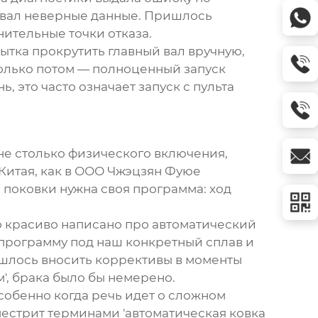
зывал неверные данные. Пришлось
нительные точки отказа.
ытка прокрутить главный вал вручную,
только потом — полноценный запуск
, это часто означает запуск с пульта
 не столько физического включения,
Китая, как в ООО Чжэцзян Фуюе
поковки нужна своя программа: ход
о красиво написано про автоматический
' программу под наш конкретный сплав и
ишлось вносить коррективы в моменты
', брака было бы немерено.
Особенно когда речь идет о сложном
пестрит терминами 'автоматическая ковка