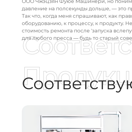
ООО Чжэцзян Фуюе Машинери, но понимани
давление на полсекунды дольше, — это п
Так что, когда меня спрашивают, как пра
оборудованию, к процессу, к продукту. Не
стоимость ремонта после 'запуска вслеп
Соответ
для любого пресса — будь то старый сов
Продукц
Соответств