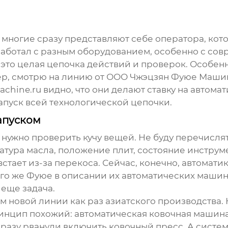
', многие сразу представляют себе оператора, ко
ы работал с разным оборудованием, особенно с с
это целая цепочка действий и проверок. Особенн
имер, смотрю на линию от ООО Чжэцзян Фуюе Маши
rmachine.ru видно, что они делают ставку на авт
 запуск всей технологической цепочки.
запуском
, нужно проверить кучу вещей. Не буду перечислять
атура масла, положение плит, состояние инструме
 встает из-за перекоса. Сейчас, конечно, автомат
того же Фуюе в описании их автоматических маши
 еще задача.
 новой линии как раз азиатского производства. Н
но принцип похожий: автоматическая ковочная маш
сразу рванули
включить ковочный пресс
. А систе