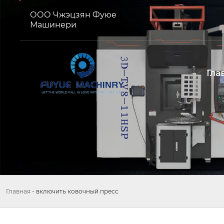
ООО Чжэцзян Фуюе
Машинери
Гла
Главная
-
включить ковочный пресс