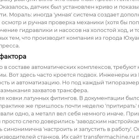
 Оказалось, датчик был установлен криво и пока
ти. Мораль: иногда 'умная' система создает допол
 осмотр и ручная проверка механики (хотя бы поп
ючение гидравлики и насосов на холостой ход, и 
ых тем, что производит компания из города Юхуань
пресса.
 фактора
но в составе автоматических комплексов, требуют
. Вот здесь часто кроется подвох. Инженеры из 
сть и автоматизацию. Но под каждый типоразмер 
размыкания захватов трансфера.
ля ковки латунных фитингов. В документации был
а практике же пришлось почти неделю 'притирать
вали одно, а металл вел себя немного иначе. Пр
просто слепо доверились 'заводским настройкам
ь синонимична 'настроить и запустить в работу'. 
водителей станков. Их сайт transfermachine.ru 