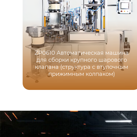
ZP0610 Автоматическая машина
для сборки крупного шарового
клапана (структура с втулочным
прижимным колпаком)