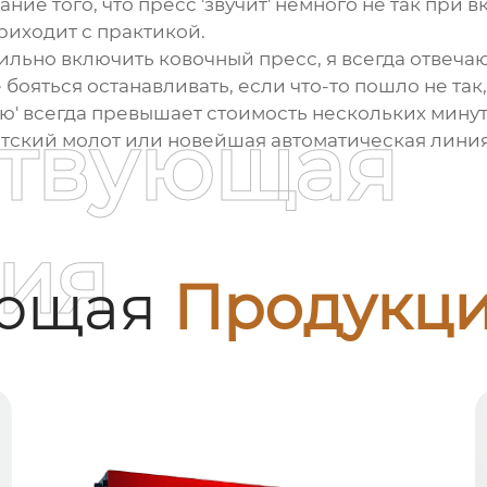
е того, что пресс 'звучит' немного не так при в
риходит с практикой.
вильно
включить ковочный пресс
, я всегда отвеча
 бояться останавливать, если что-то пошло не так
ую' всегда превышает стоимость нескольких минут
ствующая
етский молот или новейшая автоматическая линия
ия
ующая
Продукц