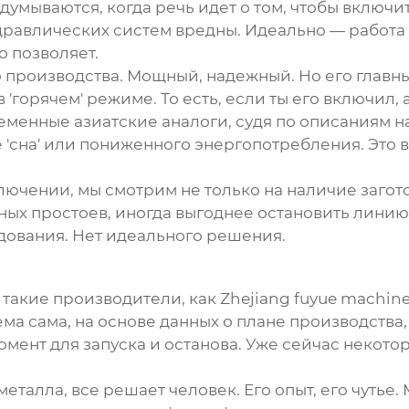
адумываются, когда речь идет о том, чтобы
включит
гидравлических систем вредны. Идеально — рабо
о позволяет.
о производства. Мощный, надежный. Но его глав
горячем' режиме. То есть, если ты его включил, а
еменные азиатские аналоги, судя по описаниям на 
 'сна' или пониженного энергопотребления. Это 
ючении, мы смотрим не только на наличие загото
ных простоев, иногда выгоднее остановить линию 
удования. Нет идеального решения.
акие производители, как Zhejiang fuyue machinery 
ма сама, на основе данных о плане производства
мент для запуска и останова. Уже сейчас некото
 металла, все решает человек. Его опыт, его чутье