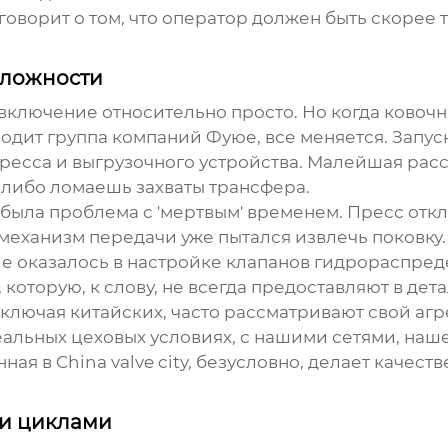
говорит о том, что оператор должен быть скорее
сложности
 включение относительно просто. Но когда
ковочн
зводит группа компаний Фуюе, все меняется. Запу
пресса и выгрузочного устройства. Малейшая ра
 либо ломаешь захваты трансфера.
 была проблема с 'мертвым' временем. Пресс отк
еханизм передачи уже пытался извлечь поковку. 
 оказалось в настройке клапанов гидрораспреде
которую, к слову, не всегда предоставляют в дета
 включая китайских, часто рассматривают свой агр
 реальных цеховых условиях, с нашими сетями, на
ая в China valve city, безусловно, делает качест
 и циклами