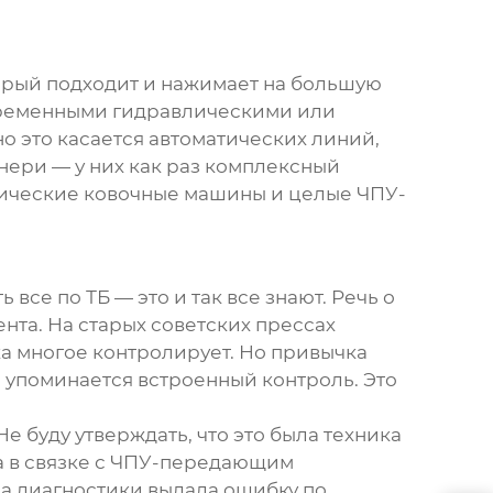
торый подходит и нажимает на большую
овременными гидравлическими или
о это касается автоматических линий,
нери — у них как раз комплексный
оматические ковочные машины и целые ЧПУ-
 все по ТБ — это и так все знают. Речь о
нта. На старых советских прессах
ика многое контролирует. Но привычка
н упоминается встроенный контроль. Это
е буду утверждать, что это была техника
ина в связке с ЧПУ-передающим
ма диагностики выдала ошибку по