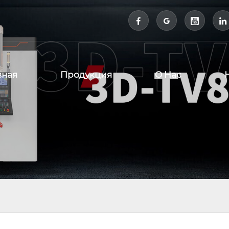



вная
Продукция
О Нас