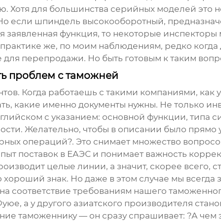
. Хотя для большинства серийных моделей это н
 Но если шпиндель высокооборотный, предназна
я заявленная функция, то некоторые инспекторы м
рактике же, по моим наблюдениям, редко когда д
е для перепродажи. Но быть готовым к таким вопр
ть проблем с таможней
нтов. Когда работаешь с такими компаниями, как
сать, какие именно документы нужны. Не только ин
глийском с указанием: основной функции, типа с
ости. Желательно, чтобы в описании было прямо
ных операций?. Это снимает множество вопросо
опыт поставок в ЕАЭС и понимает важность коррек
роизводит целые линии, а значит, скорее всего, 
 хороший знак. Но даже в этом случае мы всегда
 на соответствие требованиям нашего таможенно
 Фуюе, а у другого азиатского производителя ста
ние таможеннику — он сразу спрашивает: ?А чем 