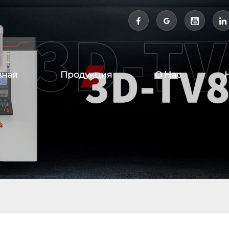



вная
Продукция
О Нас