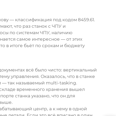
ову — классификация под кодом 8459.61.
ают, что раз станок с ЧПУ и
росы по системам ЧПУ, наличию
нается самое интересное — от этих
о в итоге бьёт по срокам и бюджету
документах всё было чисто: вертикальный
ему управления. Оказалось, что в станке
 — так называемый multi-tasking.
 складе временного хранения вышел
орте станка указано, что он для
 выше.
рабатывающий центр
, а к нему в одной
е детали. Если это всё вписано в один