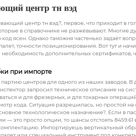
ющий центр тн вэд
ющий центр тн вэд?, первое, что приходит в гол
которые в справочнике не разжёвывают. Многие дум
код ясен. Однако таможня частенько задаёт воп
алет, точности позиционирования. Вот тут и начи
и необходимость дополнительных сертификатов, чт
бки при импорте
 партию центров для одного из наших заводов. В 
нспектор запросил техническое описание на сист
аться и для фрезерных, и для токарных операций
отр кода. Ситуация разрешилась, но простой на
овное технологическое назначение?. Если в пасп
 — это просто опции, то шансы отстоять 8459.61
ь комплектацию. Импортируешь
вертикальный об
палет или специальный инструмент под конкретны