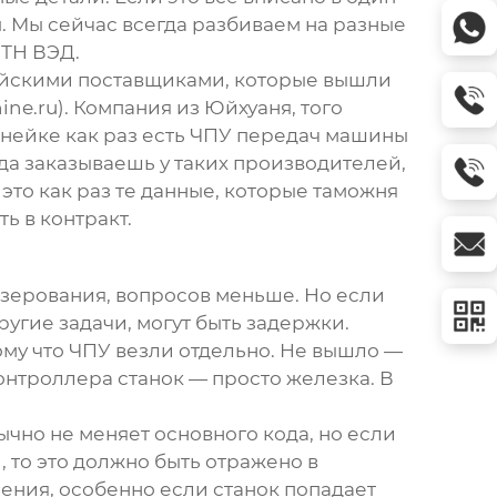
ы. Мы сейчас всегда разбиваем на разные
 ТН ВЭД.
итайскими поставщиками, которые вышли
ine.ru
). Компания из Юйхуаня, того
нейке как раз есть
ЧПУ передач машины
да заказываешь у таких производителей,
это как раз те данные, которые таможня
ь в контракт.
езерования, вопросов меньше. Но если
угие задачи, могут быть задержки.
тому что ЧПУ везли отдельно. Не вышло —
онтроллера станок — просто железка. В
чно не меняет основного кода, но если
, то это должно быть отражено в
ения, особенно если станок попадает