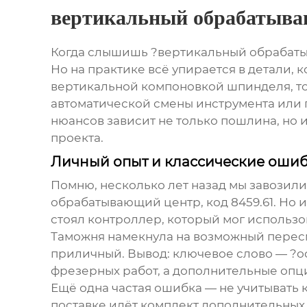
вертикальный обрабатыва
Когда слышишь ?вертикальный обрабатыва
Но на практике всё упирается в детали, 
вертикальной компоновкой шпинделя, то 
автоматической смены инструмента или п
нюансов зависит не только пошлина, но 
проекта.
Личный опыт и классические оши
Помню, несколько лет назад мы завозили
обрабатывающий центр, код 8459.61. Но и
стоял контроллер, который мог использов
Таможня намекнула на возможный пересм
приличный. Вывод: ключевое слово — ?осн
фрезерных работ, а дополнительные опции
Ещё одна частая ошибка — не учитыват
поставке идёт комплект дополнительных 