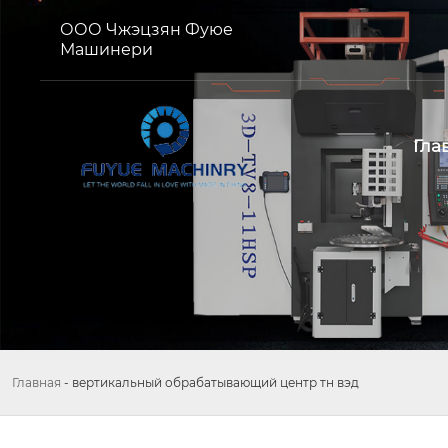
ООО Чжэцзян Фуюе
Машинери
Гла
Главная
-
вертикальный обрабатывающий центр тн вэд