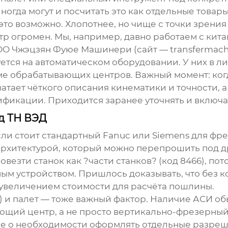
иногда могут и посчитать это как отдельные товар
то возможно. Хлопотнее, но чище с точки зрения
ектр огромен. Мы, например, давно работаем с к
О Чжэцзян Фуюе Машинери
(сайт —
transfermach
ется на автоматическом оборудовании. У них в ли
еме обрабатывающих центров. Важный момент: ког
атает чёткого описания кинематики и точности, а 
фикации. Приходится заранее уточнять и включат
д ТН ВЭД
сли стоит стандартный Fanuc или Siemens для фр
рхитектурой, который можно перепрошить под др
везти станок как ?части станков? (код 8466), по
м устройством. Пришлось доказывать, что без к
 увеличением стоимости для расчёта пошлины.
 и палет — тоже важный фактор. Наличие АСИ обы
ющий центр
, а не просто вертикально-фрезерный
ие о необходимости оформлять отдельные разреш