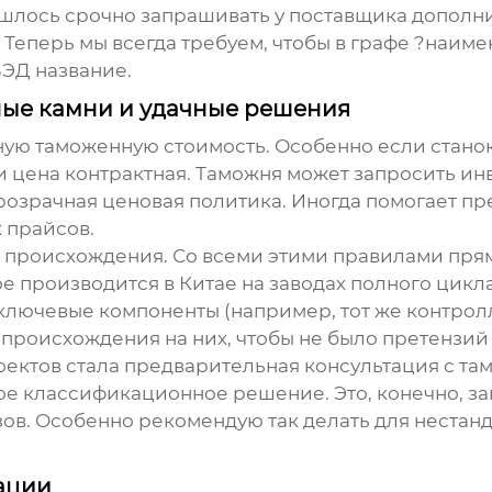
ишлось срочно запрашивать у поставщика дополн
 Теперь мы всегда требуем, чтобы в графе ?наиме
ВЭД название.
ые камни и удачные решения
ую таможенную стоимость. Особенно если станок 
 и цена контрактная. Таможня может запросить и
розрачная ценовая политика. Иногда помогает пр
 прайсов.
 происхождения. Со всеми этими правилами прям
е производится в Китае на заводах полного цикла
 ключевые компоненты (например, тот же контро
происхождения на них, чтобы не было претензий 
ектов стала предварительная консультация с там
е классификационное решение. Это, конечно, зан
в. Особенно рекомендую так делать для нестан
ации