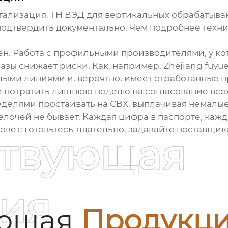
етализация.
ТН ВЭД
для вертикальных обрабатывающ
подтвердить документально. Чем подробнее техн
н. Работа с профильными производителями, у ко
азы снижает риски. Как, например,
Zhejiang fuyue
ыми линиями и, вероятно, имеет отработанные п
ше потратить лишнюю неделю на согласование все
елями простаивать на СВХ, выплачивая немалые 
мелочей не бывает. Каждая цифра в паспорте, кажд
овет: готовьтесь тщательно, задавайте поставщик
ствующая
ия
ующая
Продукц