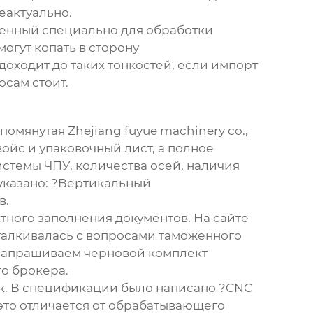
еактуально.
ченный специально для обработки
огут копать в сторону
оходит до таких тонкостей, если импорт
осам стоит.
 упомянутая
Zhejiang fuyue machinery co.,
войс и упаковочный лист, а полное
истемы ЧПУ, количества осей, наличия
 указано: ?Вертикальный
в.
тного заполнения документов. На сайте
сталкивалась с вопросами таможенного
 запрашиваем черновой комплект
го брокера.
нок. В спецификации было написано ?CNC
это отличается от обрабатывающего