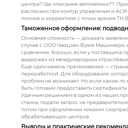
центра? Где описание автоматики??. Пр
расписано про контур управления и АСИ.
полное и корректное с точки зрения ТН 
Таможенное оформление: подводн
Основная сложность — доказать заявленн
случае с
ООО Чжэцзян Фуюе Машинери
,
сравнения. Хорошо, если у поставщика п
выдержек из международных отраслевых
Ещё один камень преткновения — страна
переработкой. Для оборудования, которо
проблем не возникает. Но если какие-то
быть готовым предоставить сертификаты 
Удачным решением в одном из наших про
станка, подали запрос на предварительно
потом при оформлении никаких сюрпризо
обрабатывающих центров
.
Выводы и практические рекоменд