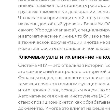
инвойс, таможенная стоимость растёт, а 
грузовые таможенные декларации, если э
Что касается производителей, то тут сп
на очень достойный уровень. Возьмём
ОО
самого ?Города клапанов?, специализиру
и автоматические линии, что близко к т
в технической документации иногда не хв
может запросить для однозначной класси
Ключевые узлы и их влияние на ко
Система ЧПУ — это отдельная история. Е
это самописный контроллер с открытой а
Однажды видел, как коллеги пытались про
таможня сочла это единым функциональны
итоге провели под исходным кодом, но с
Автоматическая смена инструмента (АСИ)
станок позиционируется как
обрабатыва
документах. Иногда это влияет на решен