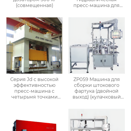
(совмещенная)
пресс-машина для
штамповки латунного
клапана
Серия Jd с высокой
ZP059 Машина для
эффективностью
сборки штокового
пресс-машина с
фартука (двойной
четырьмя точками
выход) (кулачковый
питания
делитель)