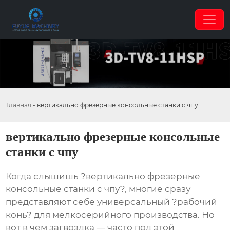
Главная
-
вертикально фрезерные консольные станки с чпу
вертикально фрезерные консольные
станки с чпу
Когда слышишь ?вертикально фрезерные
консольные станки с чпу?, многие сразу
представляют себе универсальный ?рабочий
конь? для мелкосерийного производства. Но
вот в чем загвоздка — часто под этой