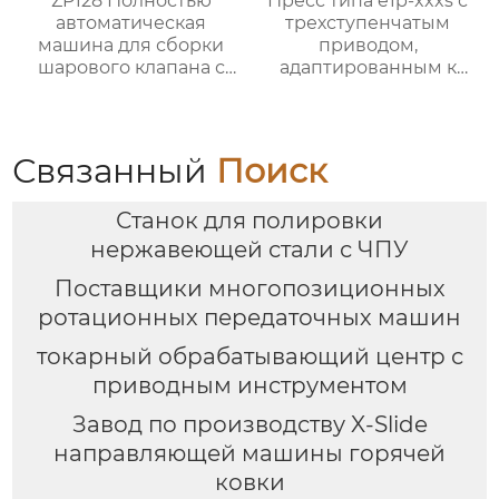
ZP128 Полностью
Пресс типа e1p-xxxs с
автоматическая
трехступенчатым
машина для сборки
приводом,
шарового клапана с
адаптированным к
внешним штоком
конкретным
требованиям
процесса
Связанный
Поиск
Станок для полировки
нержавеющей стали с ЧПУ
Поставщики многопозиционных
ротационных передаточных машин
токарный обрабатывающий центр с
приводным инструментом
Завод по производству X-Slide
направляющей машины горячей
ковки