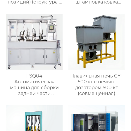
позиций) (структура с
штамповка ковка
O-кольцом)
машины
FSQ04
Плавильная печь GYT
Автоматическая
500 кг с печью-
машина для сборки
дозатором 500 кг
задней части
(совмещенная)
сепаратора воды