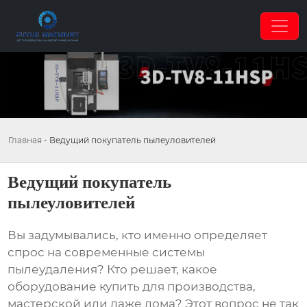
Главная
-
Ведущий покупатель пылеуловителей
Ведущий покупатель
пылеуловителей
Вы задумывались, кто именно определяет
спрос на современные системы
пылеудаления? Кто решает, какое
оборудование купить для производства,
мастерской или даже дома? Этот вопрос не так