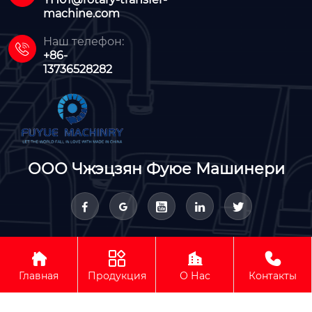
machine.com
Наш телефон:

+86-
13736528282
ООО Чжэцзян Фуюе Машинери









Авторское право © ООО Чжэцзян Фуюе Машинери
Главная
Продукция
О Нас
Контакты