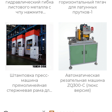
гидравлический гибка
горизонтальный тягач
листового металла с
для латунных
чпу нажмите
прутков-1
тормозную машину
Штамповка пресс-
Автоматическая
машина
резательная машина
прямолинейная
ZQ300-C (люкс
стержневая рама для
версия)
металлической
формовки