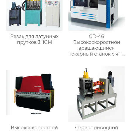
Резак для латунных
GD-46
прутков JHCM
Высокоскоростной
вращающийся
токарный станок с чпу
токарный
сверлильный станок
для производства
металла
Высокоскоростной
Сервоприводной