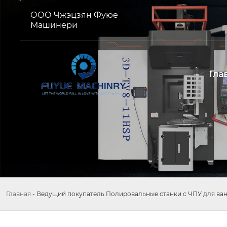
ООО Чжэцзян Фуюе
Машинери
Гла
Главная
-
Ведущий покупатель Полировальные станки с ЧПУ для ва