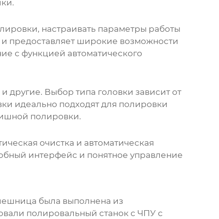
ки.
олировки, настраивать параметры работы
о и предоставляет широкие возможности
ие с функцией автоматического
и другие. Выбор типа головки зависит от
овки идеально подходят для полировки
нишной полировки.
тическая очистка и автоматическая
добный интерфейс и понятное управление
олешница была выполнена из
зовали
полировальный станок с ЧПУ
с