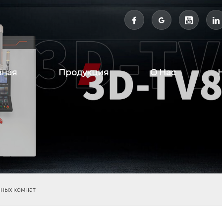



вная
Продукция
О Нас
нных комнат