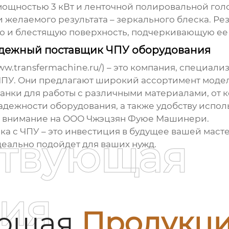
 мощностью 3 кВт и ленточной полировальной го
и желаемого результата – зеркального блеска. Ре
ю и блестящую поверхность, подчеркивающую ее
дежный поставщик ЧПУ оборудования
.transfermachine.ru/) – это компания, специали
ЧПУ
. Они предлагают широкий ассортимент моде
танки для работы с различными материалами, от 
адежности оборудования, а также удобству испол
е внимание на ООО Чжэцзян Фуюе Машинери.
ка с ЧПУ
– это инвестиция в будущее вашей масте
ствующая
деально подойдет для ваших нужд.
ия
ующая
Продукц