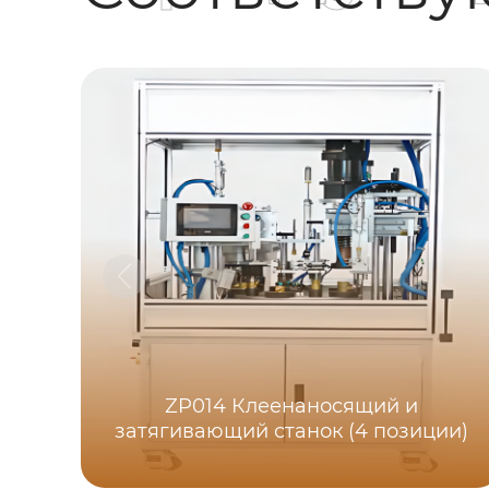
ZP014 Клеенаносящий и
затягивающий станок (4 позиции)