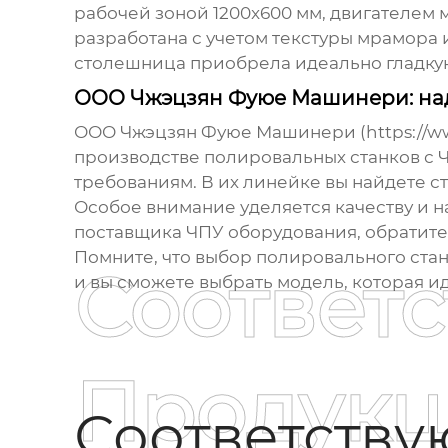
рабочей зоной 1200x600 мм, двигателем
разработана с учетом текстуры мрамора 
столешница приобрела идеально гладку
ООО Чжэцзян Фуюе Машинери: на
ООО Чжэцзян Фуюе Машинери (https://www
производстве
полировальных станков с 
требованиям. В их линейке вы найдете с
Особое внимание уделяется качеству и н
поставщика ЧПУ оборудования, обратит
Помните, что выбор
полировального стан
Соответ
и вы сможете выбрать модель, которая и
Продукц
Соответств