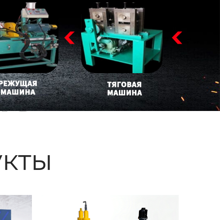
ые
кты