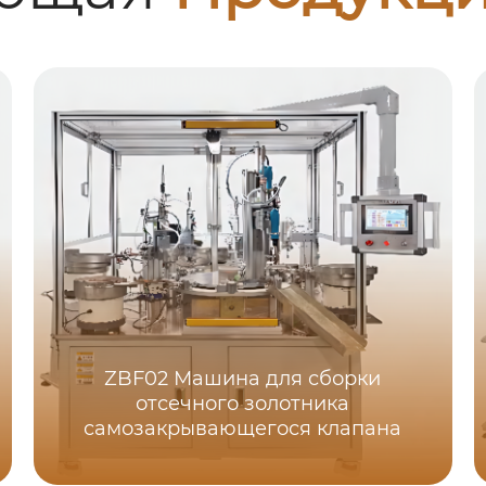
ZBF02 Машина для сборки
отсечного золотника
самозакрывающегося клапана