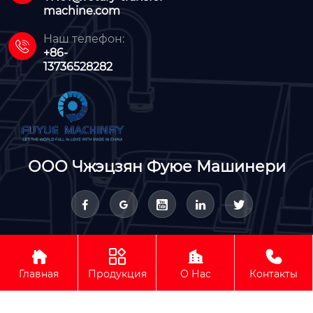
machine.com
Наш телефон:

+86-
13736528282
ООО Чжэцзян Фуюе Машинери









Авторское право © ООО Чжэцзян Фуюе Машинери
Главная
Продукция
О Нас
Контакты