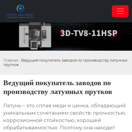
Главная
-
Ведущий покупатель заводов по производству латунных
прутков
Ведущий покупатель заводов по
производству латунных прутков
Латунь – это сплав меди и цинка, обладающий
уникальным сочетанием свойств: прочностью,
коррозионной стойкостью, хорошей
обрабатываемостью. Поэтому она находит