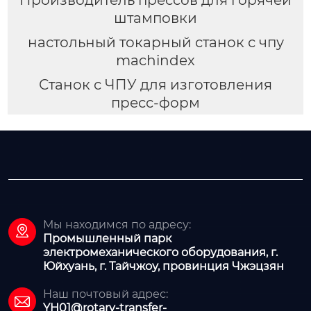
штамповки
настольный токарный станок с чпу
machindex
Станок с ЧПУ для изготовления
пресс-форм
Мы находимся по адресу:

Промышленный парк
электромеханического оборудования, г.
Юйхуань, г. Тайчжоу, провинция Чжэцзян
Наш почтовый адрес:

YH01@rotary-transfer-