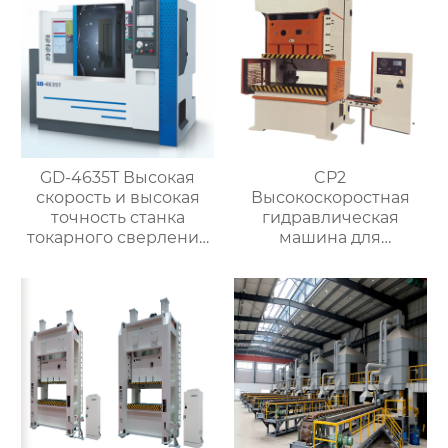
GD-4635T Высокая
CP2
скорость и высокая
Высокоскоростная
точность станка
гидравлическая
токарного сверления
машина для
с чпу для
штамповки горячей
производства металла
ковки