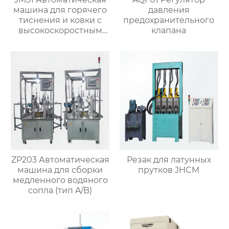
машина для горячего
давления
тиснения и ковки с
предохранительного
высокоскоростным
клапана
штампованием для
производства
латунных кранов
ZP203 Автоматическая
Резак для латунных
машина для сборки
прутков JHCM
медленного водяного
сопла (тип A/B)