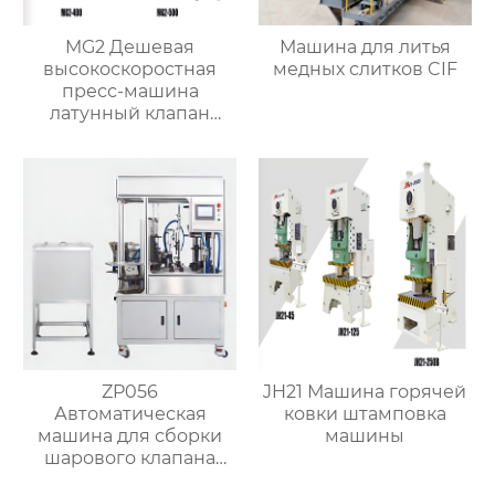
MG2 Дешевая
Машина для литья
высокоскоростная
медных слитков CIF
пресс-машина
латунный клапан
автоматическая
машина горячей
ковки
ZP056
JH21 Машина горячей
Автоматическая
ковки штамповка
машина для сборки
машины
шарового клапана
(структура с O-