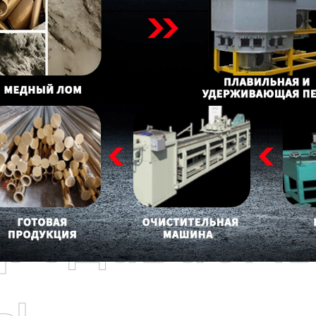
родаваем
ы