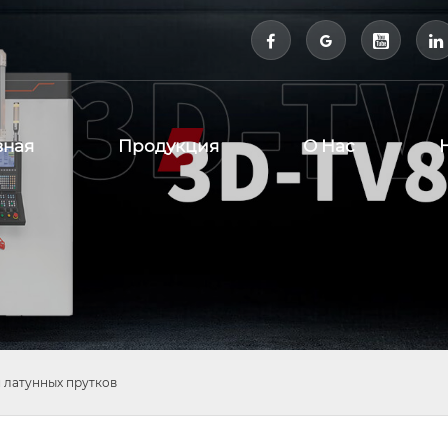



вная
Продукция
О Нас
 латунных прутков