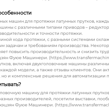
особенности
ных машин для протяжки латунных прутков
, кажд
ашины с различными типами приводов – редуктор
зводительности и точности протяжки.
иной хода протяжки, с разными системами охлаж
ным задачам и требованиям производства. Некот
яет повысить производительность и снизить труд
зян Фуюе Машинери. (https://www.transfermachi
утков, включая
двухголовочные машины
различных
аждой модели, а также отзывы клиентов. Они ак
, но и комплексные решения для автоматизации 
итывать?
оловочную машину для протяжки латунных прутко
азных производителей, посетили выставки, пооб
жэцзян Фуюе Машинери. (https://www.transfermach