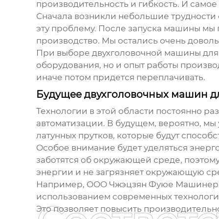
производительность и гибкость. И самое 
Сначала возникли небольшие трудности 
эту проблему. После запуска машины мы
производство. Мы остались очень довол
При выборе
двухголовочной машины для
оборудования, но и опыт работы производ
иначе потом придется переплачивать.
Будущее двухголовочных машин дл
Технологии в этой области постоянно ра
автоматизации. В будущем, вероятно, м
латунных прутков
, которые будут способ
Особое внимание будет уделяться энерг
заботятся об окружающей среде, поэтом
энергии и не загрязняет окружающую ср
Например, ООО Чжэцзян Фуюе Машинери (
использованием современных технологий
Это позволяет повысить производительно