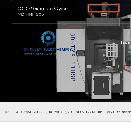
ООО Чжэцзян Фуюе
Машинери
Гла
Главная
-
Ведущий покупатель двухголовочных машин для протяжки