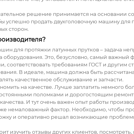
нчательное решение принимается на основании с
обы успешно продать
двухголовочную машину для 
ых сторон.
роизводителя?
ашин для протяжки латунных прутков
– задача неп
ва оборудования. Это, безусловно, самый важный
и, соответствовать требованиям ГОСТ и другим с
вания. В идеале, машина должна быть рассчитан
лять качественное обслуживание и запчасти.
кономить на качестве. Лучше заплатить немного б
 постоянными поломками и дорогостоящим ремонт
ачества. И тут очень важен опыт работы произво
тоже немаловажный фактор. Необходимо, чтобы п
жку и оперативно решал возникающие проблемы
оит изучить отзывы других клиентов, посмотреть,