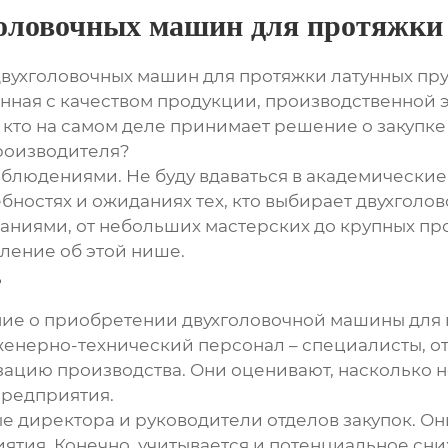
головочных машин для протяжки
двухголовочных машин для протяжки латунных пр
занная с качеством продукции, производственной 
 кто на самом деле принимает решение о закупке
роизводителя?
блюдениями. Не буду вдаваться в академические
ребностях и ожиданиях тех, кто выбирает
двухголов
паниями, от небольших мастерских до крупных пр
ление об этой нише.
?
ение о приобретении
двухголовочной машины для 
нженерно-технический персонал – специалисты, 
зацию производства. Они оценивают, насколько н
предприятия.
е директора и руководители отделов закупок. Он
иятия. Конечно, учитывается и потенциальное сни