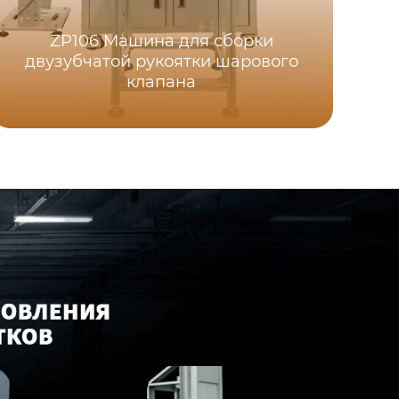
ZP106 Машина для сборки
двузубчатой рукоятки шарового
клапана