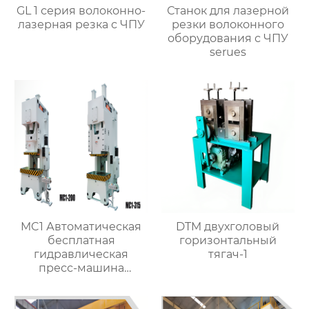
GL 1 серия волоконно-
Станок для лазерной
лазерная резка с ЧПУ
резки волоконного
оборудования с ЧПУ
serues
MC1 Автоматическая
DTM двухголовый
бесплатная
горизонтальный
гидравлическая
тягач-1
пресс-машина
горячей ковки,
приспособленная для