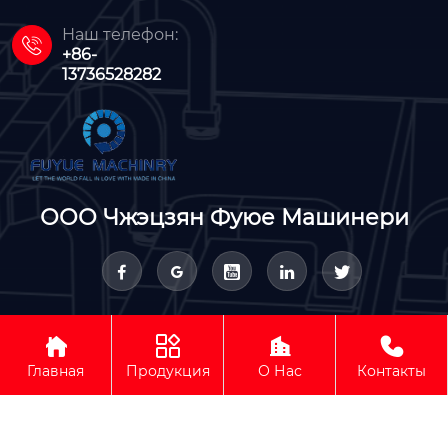
Наш телефон:

+86-
13736528282
ООО Чжэцзян Фуюе Машинери









Авторское право © ООО Чжэцзян Фуюе Машинери
Главная
Продукция
О Нас
Контакты