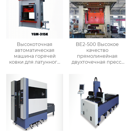
Высокоточная
BE2-500 Высокое
автоматическая
качество
машина горячей
прямолинейная
ковки для латунного
двухточечная пресс-
клапана
машина для
штамповки металла