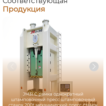
Соответствующая
Продукция
JM31 C рамка однократный
штамповочный пресс штамповочный
станок 200t механический пресс станок