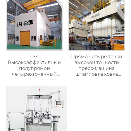
латунного клапана
LS4
Прямо четыре точки
Высокоэффективный
высокой точности
полупрямой
пресс-машина
четырехточечный
штамповка ковка
пресс-станок для
машины
обработки металла