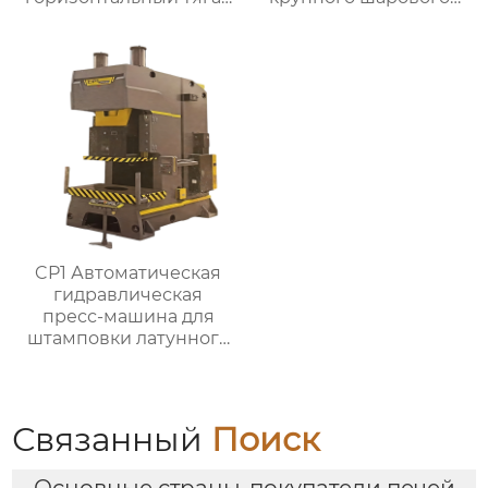
(Φ8-Φ70мм)
клапана (структура с
втулочным
прижимным
колпаком)
CP1 Автоматическая
гидравлическая
пресс-машина для
штамповки латунного
клапана
Связанный
Поиск