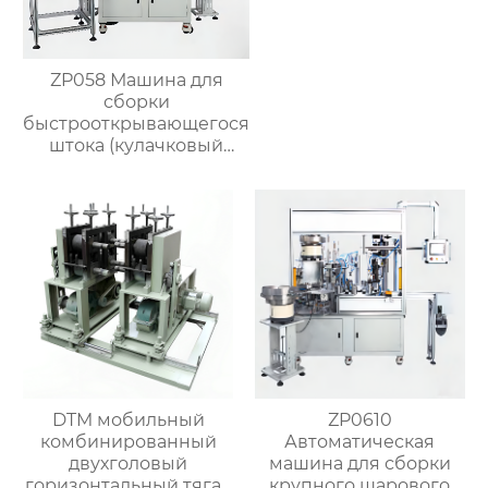
ZP058 Машина для
сборки
быстрооткрывающегося
штока (кулачковый
делитель)
DTM мобильный
ZP0610
комбинированный
Автоматическая
двухголовый
машина для сборки
горизонтальный тягач
крупного шарового