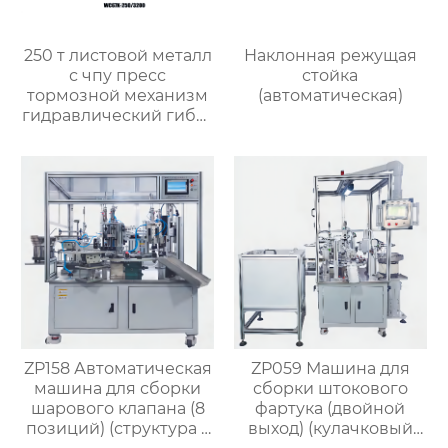
250 т листовой металл
Наклонная режущая
с чпу пресс
стойка
тормозной механизм
(автоматическая)
гидравлический гибка
машины
ZP158 Автоматическая
ZP059 Машина для
машина для сборки
сборки штокового
шарового клапана (8
фартука (двойной
позиций) (структура с
выход) (кулачковый