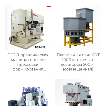
O-кольцом)
делитель)
DC2 Гидравлическая
Плавильная печь GYT
машина горячей
1000 кг с печью-
прессовки
дозатором 500 кг
формирования
(совмещенная)
штамповка машина
для латунного клапана