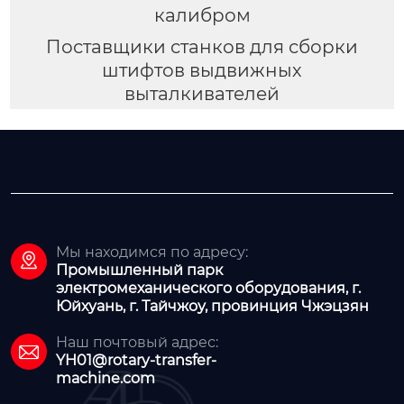
калибром
Поставщики станков для сборки
штифтов выдвижных
выталкивателей
Мы находимся по адресу:

Промышленный парк
электромеханического оборудования, г.
Юйхуань, г. Тайчжоу, провинция Чжэцзян
Наш почтовый адрес:

YH01@rotary-transfer-
machine.com