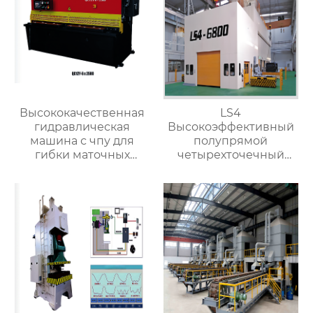
Высококачественная
LS4
гидравлическая
Высокоэффективный
машина с чпу для
полупрямой
гибки маточных
четырехточечный
листов
пресс-станок для
обработки металла