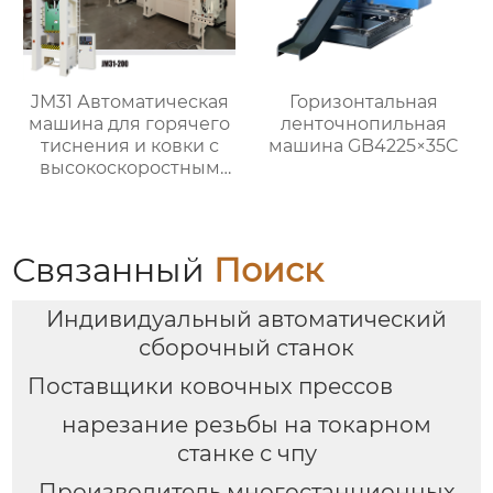
JM31 Автоматическая
Горизонтальная
машина для горячего
ленточнопильная
тиснения и ковки с
машина GB4225×35C
высокоскоростным
штампованием для
производства
латунных кранов
Связанный
Поиск
Индивидуальный автоматический
сборочный станок
Поставщики ковочных прессов
нарезание резьбы на токарном
станке с чпу
Производитель многостанционных