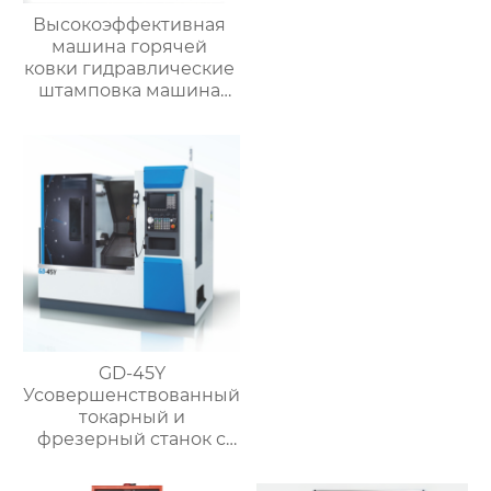
Высокоэффективная
машина горячей
ковки гидравлические
штамповка машина
для металла
GD-45Y
Усовершенствованный
токарный и
фрезерный станок с
чпу с высокой
скоростью для