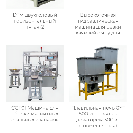
DTM двухголовый
Высокоточная
горизонтальный
гидравлическая
тягач-2
машина для резки
качелей с чпу для
матальных деталей
CGF01 Машина для
Плавильная печь GYT
сборки магнитных
500 кг с печью-
стальных клапанов
дозатором 500 кг
(совмещенная)