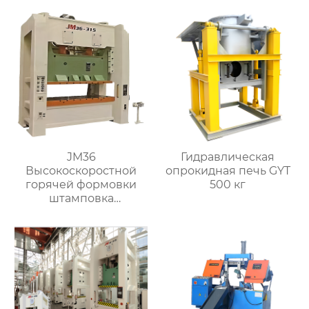
JM36
Гидравлическая
Высокоскоростной
опрокидная печь GYT
горячей формовки
500 кг
штамповка
гидравлический
пресс ковка машина
для производства
латунных клапанов